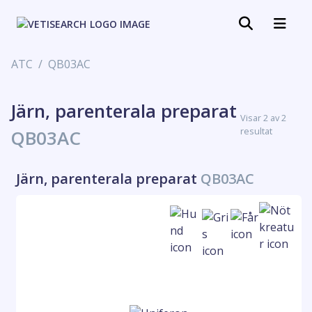
ATC
QB03AC
Järn, parenterala preparat
Visar 2 av 2
resultat
QB03AC
Järn, parenterala preparat
QB03AC