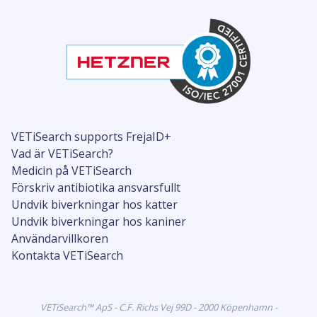
VETiSearch supports FrejaID+
Vad är VETiSearch?
Medicin på VETiSearch
Förskriv antibiotika ansvarsfullt
Undvik biverkningar hos katter
Undvik biverkningar hos kaniner
Användarvillkoren
Kontakta VETiSearch
VETiSearch™ ApS - C.F. Richs Vej 99D - 2000 Köpenhamn -