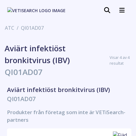
ATC
QI01AD07
Aviärt infektiöst
Visar 4 av 4
bronkitvirus (IBV)
resultat
QI01AD07
Aviärt infektiöst bronkitvirus (IBV)
QI01AD07
Produkter från företag som inte är VETiSearch-
partners