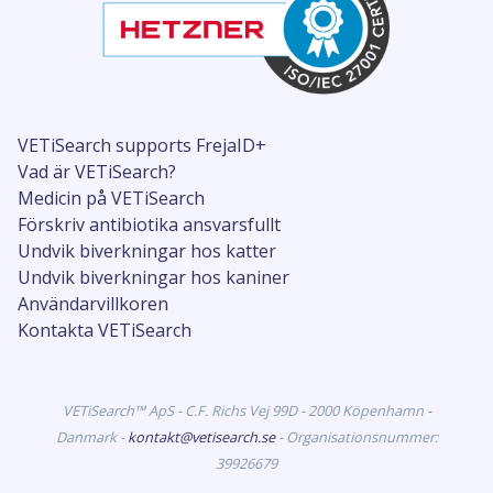
VETiSearch supports FrejaID+
Vad är VETiSearch?
Medicin på VETiSearch
Förskriv antibiotika ansvarsfullt
Undvik biverkningar hos katter
Undvik biverkningar hos kaniner
Användarvillkoren
Kontakta VETiSearch
VETiSearch™ ApS - C.F. Richs Vej 99D - 2000 Köpenhamn -
Danmark -
kontakt@vetisearch.se
- Organisationsnummer:
39926679