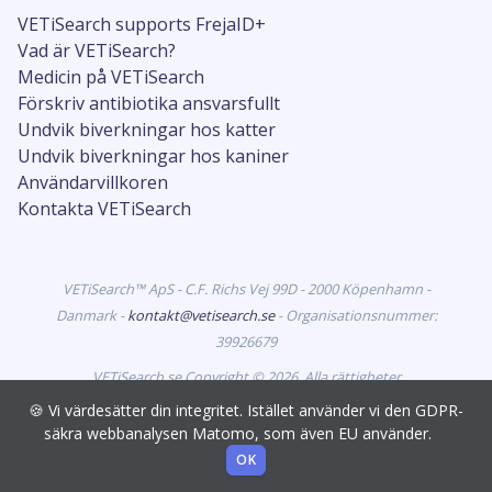
VETiSearch supports FrejaID+
Vad är VETiSearch?
Medicin på VETiSearch
Förskriv antibiotika ansvarsfullt
Undvik biverkningar hos katter
Undvik biverkningar hos kaniner
Användarvillkoren
Kontakta VETiSearch
VETiSearch™ ApS - C.F. Richs Vej 99D - 2000 Köpenhamn -
Danmark -
kontakt@vetisearch.se
- Organisationsnummer:
39926679
VETiSearch.se Copyright © 2026. Alla rättigheter
förbehållna. VETiSearch innehåller information om
🍪 Vi värdesätter din integritet. Istället använder vi den GDPR-
veterinärmedicinska läkemedel som är godkända för
säkra webbanalysen Matomo, som även EU använder.
försäljning i Sverige och riktar sig till djurhälsopersonal.
OK