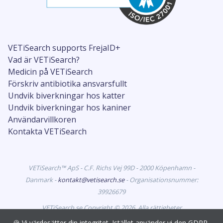
VETiSearch supports FrejaID+
Vad är VETiSearch?
Medicin på VETiSearch
Förskriv antibiotika ansvarsfullt
Undvik biverkningar hos katter
Undvik biverkningar hos kaniner
Användarvillkoren
Kontakta VETiSearch
VETiSearch™ ApS - C.F. Richs Vej 99D - 2000 Köpenhamn -
Danmark -
kontakt@vetisearch.se
- Organisationsnummer:
39926679
VETiSearch.se Copyright © 2026. Alla rättigheter
förbehållna. VETiSearch innehåller information om
🍪 Vi värdesätter din integritet. Istället använder vi den GDPR-