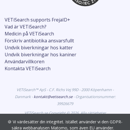
VETiSearch supports FrejaID+
Vad är VETiSearch?
Medicin på VETiSearch
Förskriv antibiotika ansvarsfullt
Undvik biverkningar hos katter
Undvik biverkningar hos kaniner
Användarvillkoren
Kontakta VETiSearch
VETiSearch™ ApS - C.F. Richs Vej 99D - 2000 Köpenhamn -
Danmark -
kontakt@vetisearch.se
- Organisationsnummer:
39926679
VETiSearch.se Copyright © 2026. Alla rättigheter
förbehållna. VETiSearch innehåller information om
🍪 Vi värdesätter din integritet. Istället använder vi den GDPR-
veterinärmedicinska läkemedel som är godkända för
säkra webbanalysen Matomo, som även EU använder.