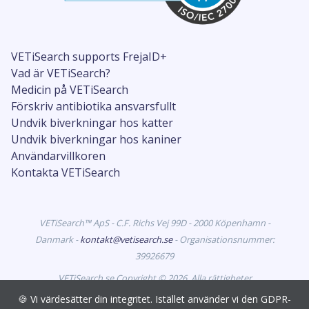
VETiSearch supports FrejaID+
Vad är VETiSearch?
Medicin på VETiSearch
Förskriv antibiotika ansvarsfullt
Undvik biverkningar hos katter
Undvik biverkningar hos kaniner
Användarvillkoren
Kontakta VETiSearch
VETiSearch™ ApS - C.F. Richs Vej 99D - 2000 Köpenhamn -
Danmark -
kontakt@vetisearch.se
- Organisationsnummer:
39926679
VETiSearch.se Copyright © 2026. Alla rättigheter
förbehållna. VETiSearch innehåller information om
🍪 Vi värdesätter din integritet. Istället använder vi den GDPR-