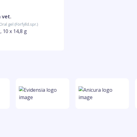
 vet.
ral gel (Förfylld.spr.)
, 10 x 14,8 g