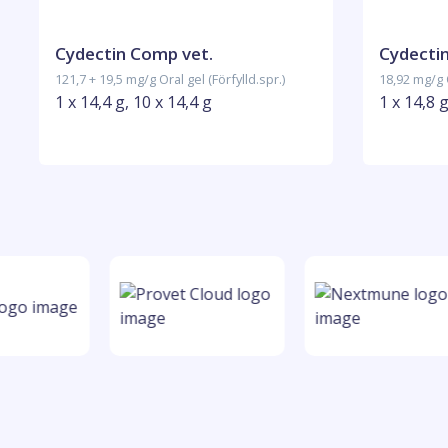
Cydectin Comp vet.
Cydectin
121,7 + 19,5 mg/g Oral gel (Förfylld.spr.)
18,92 mg/g O
1 x 14,4 g, 10 x 14,4 g
1 x 14,8 g