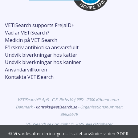
VETiSearch supports FrejaID+
Vad är VETiSearch?
Medicin på VETiSearch
Förskriv antibiotika ansvarsfullt
Undvik biverkningar hos katter
Undvik biverkningar hos kaniner
Användarvillkoren
Kontakta VETiSearch
VETiSearch™ ApS - C.F. Richs Vej 99D - 2000 Köpenhamn -
Danmark -
kontakt@vetisearch.se
- Organisationsnummer:
39926679
VETiSearch.se Copyright © 2026. Alla rättigheter
förbehållna. VETiSearch innehåller information om
🍪 Vi värdesätter din integritet. Istället använder vi den GDPR-