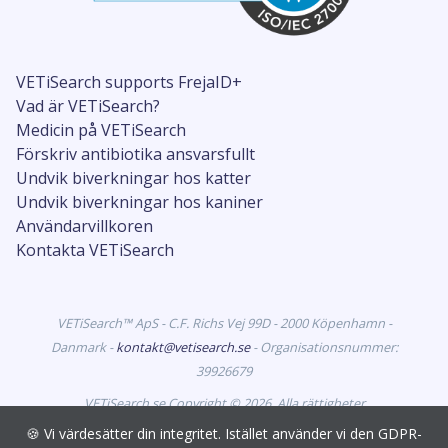
VETiSearch supports FrejaID+
Vad är VETiSearch?
Medicin på VETiSearch
Förskriv antibiotika ansvarsfullt
Undvik biverkningar hos katter
Undvik biverkningar hos kaniner
Användarvillkoren
Kontakta VETiSearch
VETiSearch™ ApS - C.F. Richs Vej 99D - 2000 Köpenhamn -
Danmark -
kontakt@vetisearch.se
- Organisationsnummer:
39926679
VETiSearch.se Copyright © 2026. Alla rättigheter
förbehållna. VETiSearch innehåller information om
🍪 Vi värdesätter din integritet. Istället använder vi den GDPR-