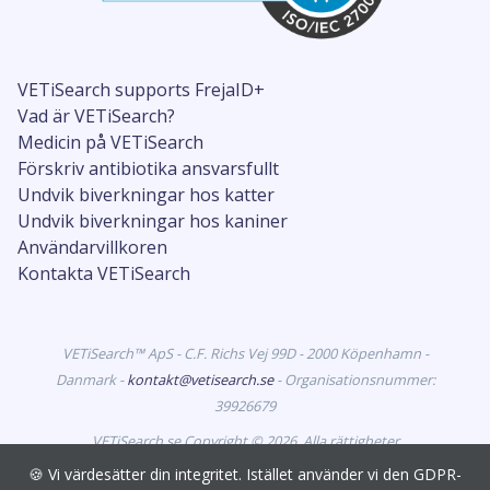
VETiSearch supports FrejaID+
Vad är VETiSearch?
Medicin på VETiSearch
Förskriv antibiotika ansvarsfullt
Undvik biverkningar hos katter
Undvik biverkningar hos kaniner
Användarvillkoren
Kontakta VETiSearch
VETiSearch™ ApS - C.F. Richs Vej 99D - 2000 Köpenhamn -
Danmark -
kontakt@vetisearch.se
- Organisationsnummer:
39926679
VETiSearch.se Copyright © 2026. Alla rättigheter
förbehållna. VETiSearch innehåller information om
🍪 Vi värdesätter din integritet. Istället använder vi den GDPR-