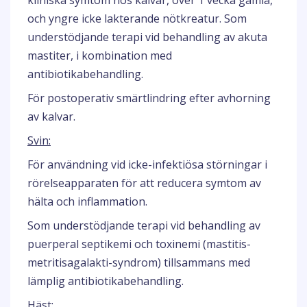
kliniska symtom hos kalvar, över 1 vecka gamla,
och yngre icke lakterande nötkreatur. Som
understödjande terapi vid behandling av akuta
mastiter, i kombination med
antibiotikabehandling.
För postoperativ smärtlindring efter avhorning
av kalvar.
Svin:
För användning vid icke-infektiösa störningar i
rörelseapparaten för att reducera symtom av
hälta och inflammation.
Som understödjande terapi vid behandling av
puerperal septikemi och toxinemi (mastitis-
metritisagalakti-syndrom) tillsammans med
lämplig antibiotikabehandling.
Häst: