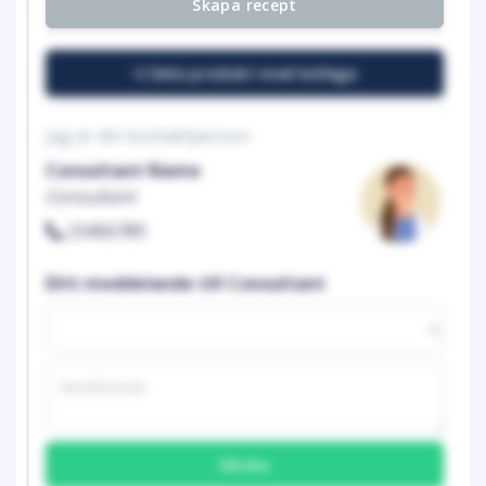
Skapa recept
Dela produkt med kollega
Jag är din kontaktperson
Consultant Name
Consultant
23456789
Ditt meddelande till Consultant
Skicka