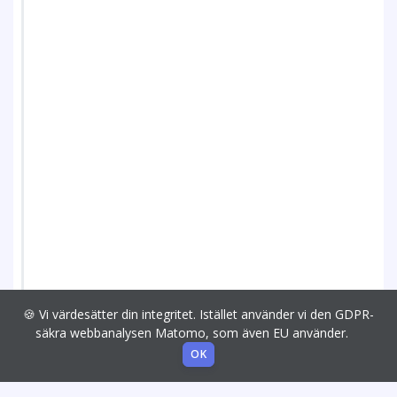
🍪 Vi värdesätter din integritet. Istället använder vi den GDPR-
säkra webbanalysen Matomo, som även EU använder.
OK