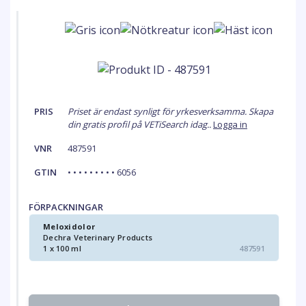
PRIS
Priset är endast synligt för yrkesverksamma. Skapa
din gratis profil på VETiSearch idag..
Logga in
VNR
487591
GTIN
• • • • • • • • • 6056
FÖRPACKNINGAR
Meloxidolor
Dechra Veterinary Products
1 x 100 ml
487591