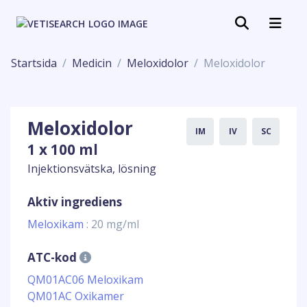
Startsida
Medicin
Meloxidolor
Meloxidolor
Meloxidolor
IM
IV
SC
1 x 100 ml
Injektionsvätska, lösning
Aktiv ingrediens
Meloxikam
: 20 mg/ml
ATC-kod
QM01AC06 Meloxikam
QM01AC Oxikamer