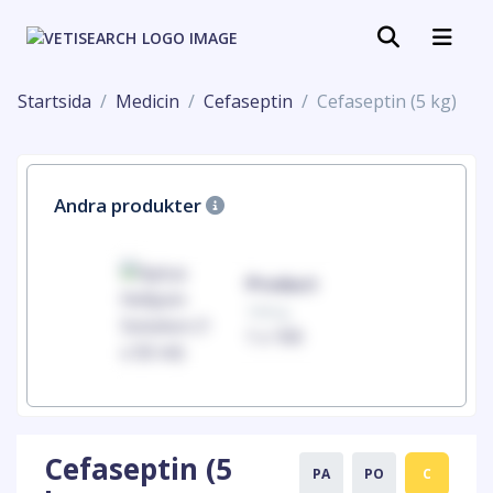
Startsida
Medicin
Cefaseptin
Cefaseptin (5 kg)
Andra produkter
uct
Product
100mg
00
1 x 100
Cefaseptin (5
PA
PO
C