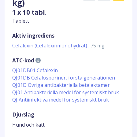
kg)
1 x 10 tabl.
Tablett
Aktiv ingrediens
Cefalexin (Cefalexinmonohydrat)
: 75 mg
ATC-kod
QJ01DB01 Cefalexin
QJ01DB Cefalosporiner, första generationen
QJ01D Övriga antibakteriella betalaktamer
QJ01 Antibakteriella medel för systemiskt bruk
QJ Antiinfektiva medel för systemiskt bruk
Djurslag
Hund och katt