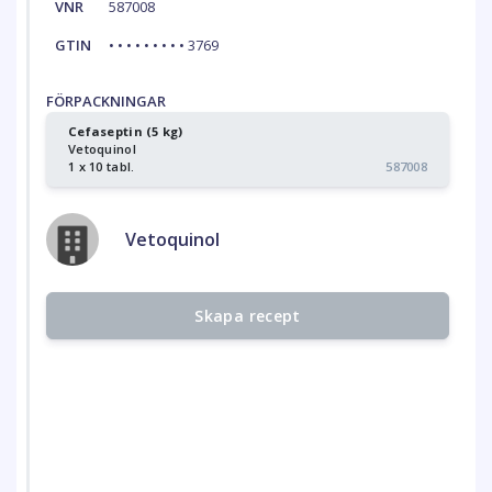
VNR
587008
GTIN
• • • • • • • • • 3769
FÖRPACKNINGAR
Cefaseptin (5 kg)
Vetoquinol
1 x 10 tabl.
587008
Vetoquinol
Skapa recept