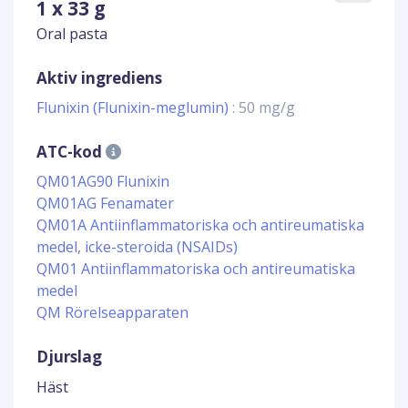
1 x 33 g
Oral pasta
Aktiv ingrediens
Flunixin (Flunixin-meglumin)
: 50 mg/g
ATC-kod
QM01AG90 Flunixin
QM01AG Fenamater
QM01A Antiinflammatoriska och antireumatiska
medel, icke-steroida (NSAIDs)
QM01 Antiinflammatoriska och antireumatiska
medel
QM Rörelseapparaten
Djurslag
Häst