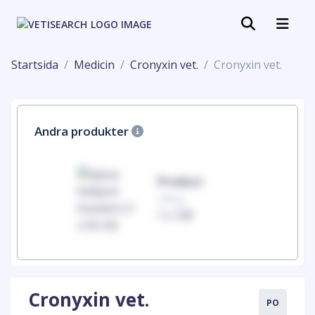
Startsida
Medicin
Cronyxin vet.
Cronyxin vet.
Andra produkter
uct
Product
100mg
00
1 x 100
Cronyxin vet.
PO