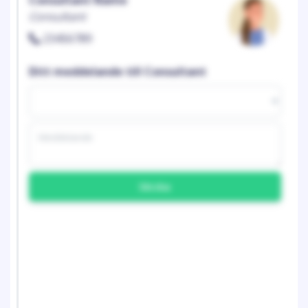
Consultant Name
Consultant
23456789
Ditt meddelande till Consultant
Skicka