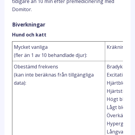
tidigare än 10 min efter premedicinering med
Domitor.
Biverkningar
Hund och katt
1
Mycket vanliga
Kräkningar
(fler än 1 av 10 behandlade djur):
2
Obestämd frekvens
Bradykardi
(kan inte beräknas från tillgängliga
Excitation
2
data):
Hjärtblock
Hjärtstillest
Högt blodtr
Lågt blodtry
Överkänslig
Hyperglyke
Långvarig å