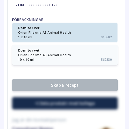
GTIN
• • • • • • • • • 8172
FÖRPACKNINGAR
Domitor vet.
Orion Pharma AB Animal Health
1 x 10 ml
015602
Domitor vet.
Orion Pharma AB Animal Health
10 x 10 ml
569830
Skapa recept
Dela produkt med kollega
Jag är din kontaktperson