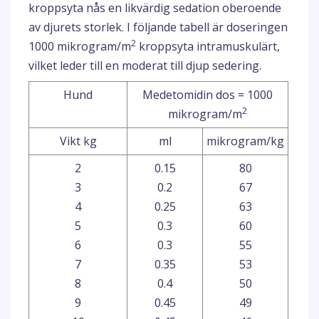
kroppsyta nås en likvärdig sedation oberoende
av djurets storlek. I följande tabell är doseringen
2
1000 mikrogram/m
kroppsyta intramuskulärt,
vilket leder till en moderat till djup sedering.
Hund
Medetomidin dos = 1000
2
mikrogram/m
Vikt kg
ml
mikrogram/kg
2
0.15
80
3
0.2
67
4
0.25
63
5
0.3
60
6
0.3
55
7
0.35
53
8
0.4
50
9
0.45
49