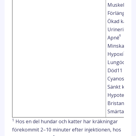
Muskelskak
Förlängd se
Ökad känslig
7
Urinering
8
Apné
Minskad and
10
Hypoxi
Lungödem
Död11
Cyanos
Sänkt kropp
5
Hypotermi
Bristande ef
Smärta vid i
1
Hos en del hundar och katter har kräkningar
förekommit 2–10 minuter efter injektionen, hos