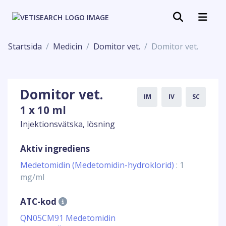
Startsida
Medicin
Domitor vet.
Domitor vet.
Domitor vet.
IM
IV
SC
1 x 10 ml
Injektionsvätska, lösning
Aktiv ingrediens
Medetomidin (Medetomidin-hydroklorid)
: 1
mg/ml
ATC-kod
QN05CM91 Medetomidin