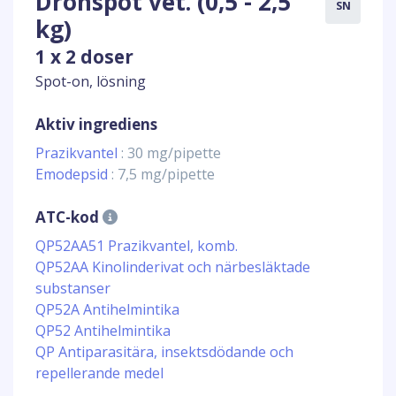
Dronspot vet. (0,5 - 2,5
SN
kg)
1 x 2 doser
Spot-on, lösning
Aktiv ingrediens
Prazikvantel
: 30 mg/pipette
Emodepsid
: 7,5 mg/pipette
ATC-kod
QP52AA51 Prazikvantel, komb.
QP52AA Kinolinderivat och närbesläktade
substanser
QP52A Antihelmintika
QP52 Antihelmintika
QP Antiparasitära, insektsdödande och
repellerande medel