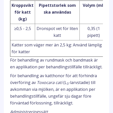
Kroppsvikt
Pipettstorlek som
Volym (ml)
E
för katt
ska användas
(kg)
≥0,5 - 2,5
Dronspot vet för liten
0,35 (1
katt
pipett)
Katter som väger mer än 2,5 kg: Använd lämplig Dron
för katter
För behandling av rundmask och bandmask är
en applikation per behandlingstillfälle tillräckligt.
För behandling av katthonor för att förhindra
överföring av
Toxocara cati
(L
-larvstadie) till
3
avkomman via mjölken, är en applikation per
behandlingstillfälle, ungefär sju dagar före
förväntad förlossning, tillräckligt.
Administreringssätt