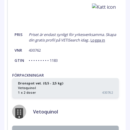
PRIS
Priset är endast synligt för yrkesverksamma. Skapa
din gratis profil på VETiSearch idag..
Logga in
VNR
430762
GTIN
• • • • • • • • • 1183
FÖRPACKNINGAR
Dronspot vet. (0,5 - 2,5 kg)
Vetoquinol
1 x 2 doser
430762
Vetoquinol