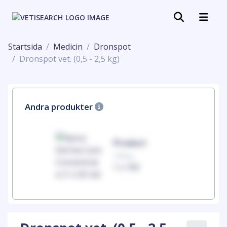
Startsida
Medicin
Dronspot
Dronspot vet. (0,5 - 2,5 kg)
Andra produkter
uct
Product
100mg
00
1 x 100