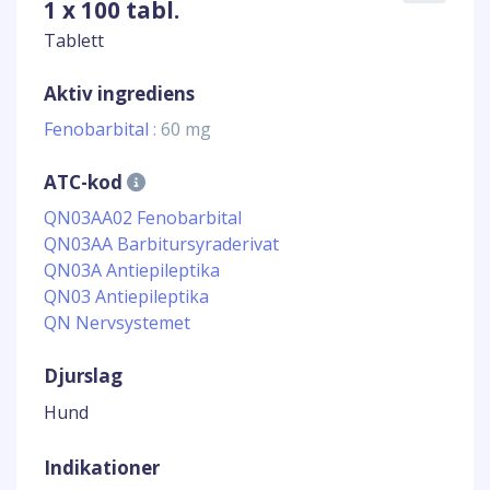
1 x 100 tabl.
Tablett
Aktiv ingrediens
Fenobarbital
: 60 mg
ATC-kod
QN03AA02 Fenobarbital
QN03AA Barbitursyraderivat
QN03A Antiepileptika
QN03 Antiepileptika
QN Nervsystemet
Djurslag
Hund
Indikationer