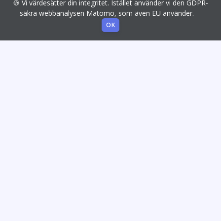
🍪 Vi värdesätter din integritet. Istället använder vi den GDPR-
säkra webbanalysen Matomo, som även EU använder.
OK