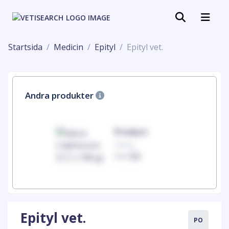
Startsida
Medicin
Epityl
Epityl vet.
Andra produkter
uct
Product
100mg
00
1 x 100
Epityl vet.
PO