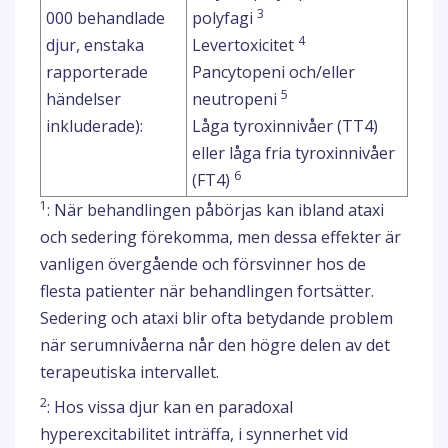
3
000 behandlade
polyfagi
4
djur, enstaka
Levertoxicitet
rapporterade
Pancytopeni och/eller
5
händelser
neutropeni
inkluderade):
Låga tyroxinnivåer (TT4)
eller låga fria tyroxinnivåer
6
(FT4)
1
: När behandlingen påbörjas kan ibland ataxi
och sedering förekomma, men dessa effekter är
vanligen övergående och försvinner hos de
flesta patienter när behandlingen fortsätter.
Sedering och ataxi blir ofta betydande problem
när serumnivåerna når den högre delen av det
terapeutiska intervallet.
2
: Hos vissa djur kan en paradoxal
hyperexcitabilitet inträffa, i synnerhet vid