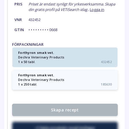
PRIS
Priset är endast synligt för yrkesverksamma. Skapa
din gratis profil på VETiSearch idag..
Logga in
VNR
432452
GTIN
• • • • • • • • • 0668
FÖRPACKNINGAR
Forthyron smak vet.
Dechra Veterinary Products
1 x 50 tabl.
432452
Forthyron smak vet.
Dechra Veterinary Products
1 x 250 tabl.
185630
Skapa recept
Dela produkt med kollega