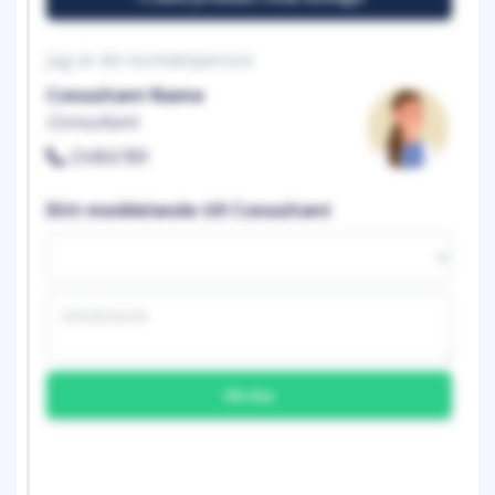
Jag är din kontaktperson
Consultant Name
Consultant
23456789
Ditt meddelande till Consultant
Skicka