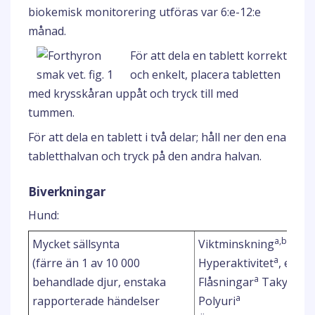
biokemisk monitorering utföras var 6:e-12:e
månad.
För att dela en tablett korrekt
och enkelt, placera tabletten
med krysskåran uppåt och tryck till med
tummen.
För att dela en tablett i två delar; håll ner den ena
tabletthalvan och tryck på den andra halvan.
Biverkningar
Hund:
a,b
Mycket sällsynta
Viktminskning
, pol
a
(färre än 1 av 10 000
Hyperaktivitet
, excit
a
behandlade djur, enstaka
Flåsningar
Takykardi
a
rapporterade händelser
Polyuri