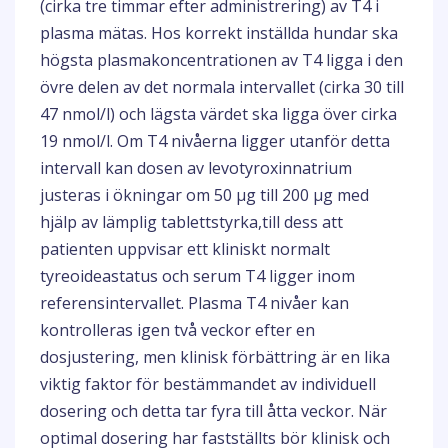
(cirka tre timmar efter administrering) av T4 i
plasma mätas. Hos korrekt inställda hundar ska
högsta plasmakoncentrationen av T4 ligga i den
övre delen av det normala intervallet (cirka 30 till
47 nmol/l) och lägsta värdet ska ligga över cirka
19 nmol/l. Om T4 nivåerna ligger utanför detta
intervall kan dosen av levotyroxinnatrium
justeras i ökningar om 50 μg till 200 μg med
hjälp av lämplig tablettstyrka,till dess att
patienten uppvisar ett kliniskt normalt
tyreoideastatus och serum T4 ligger inom
referensintervallet. Plasma T4 nivåer kan
kontrolleras igen två veckor efter en
dosjustering, men klinisk förbättring är en lika
viktig faktor för bestämmandet av individuell
dosering och detta tar fyra till åtta veckor. När
optimal dosering har fastställts bör klinisk och