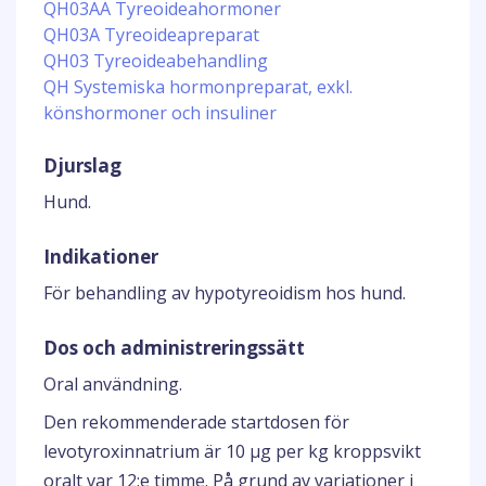
QH03AA Tyreoideahormoner
QH03A Tyreoideapreparat
QH03 Tyreoideabehandling
QH Systemiska hormonpreparat, exkl.
könshormoner och insuliner
Djurslag
Hund.
Indikationer
För behandling av hypotyreoidism hos hund.
Dos och administreringssätt
Oral användning.
Den rekommenderade startdosen för
levotyroxinnatrium är 10 µg per kg kroppsvikt
oralt var 12:e timme. På grund av variationer i