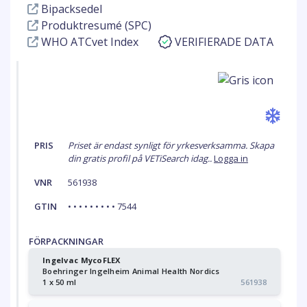
Bipacksedel
Produktresumé (SPC)
WHO ATCvet Index
VERIFIERADE DATA
PRIS
Priset är endast synligt för yrkesverksamma. Skapa
din gratis profil på VETiSearch idag..
Logga in
VNR
561938
GTIN
• • • • • • • • • 7544
FÖRPACKNINGAR
Ingelvac MycoFLEX
Boehringer Ingelheim Animal Health Nordics
1 x 50 ml
561938