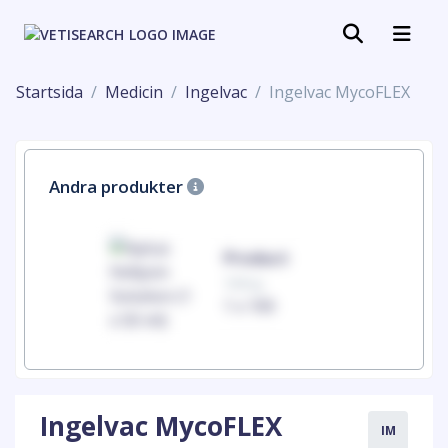
Startsida
Medicin
Ingelvac
Ingelvac MycoFLEX
Andra produkter
uct
Product
100mg
00
1 x 100
Ingelvac MycoFLEX
IM