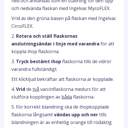
ned och användas som en ställning för den upp
och nedvända flaskan med Ingelvac MycoFLEX.
Vrid av den gröna basen på flaskan med Ingelvac
CircoFLEX.
2.
Rotera och ställ flaskornas
anslutningsändar i linje med varandra
för att
koppla ihop flaskorna.
3.
Tryck bestämt ihop
flaskorna tills de vidrör
varandra fullständigt.
Ett klickljud bekräftar att flaskorna är kopplade.
4.
Vrid
de
två
vaccinflaskorna medurs för att
slutföra kopplingen av
båda
flaskorna.
5. För korrekt blandning ska de ihopkopplade
flaskorna långsamt
vändas upp och ner
tills
blandningen är av enhetlig orange till rödaktig