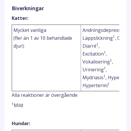
Biverkningar
Katter:
Mycket vanliga
Andningsdepression
1
(fler än 1 av 10 behandlade
Läppslickning
, Oavsi
1
djur):
Diarré
,
1
Excitation
,
1
Vokalisering
,
1
Urinering
,
1
Mydriasis
, Hyperalge
1
Hypertermi
Alla reaktioner är övergående
1
Mild
Hundar: