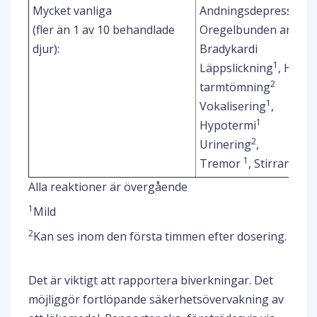
Mycket vanliga
Andningsdepression, 
(fler än 1 av 10 behandlade
Oregelbunden andni
djur):
Bradykardi
1
Läppslickning
, Hyper
2
tarmtömning
1
Vokalisering
,
1
Hypotermi
2
Urinering
,
1
Tremor
, Stirrande bl
Alla reaktioner är övergående
1
Mild
2
Kan ses inom den första timmen efter dosering.
Det är viktigt att rapportera biverkningar. Det
möjliggör fortlöpande säkerhetsövervakning av