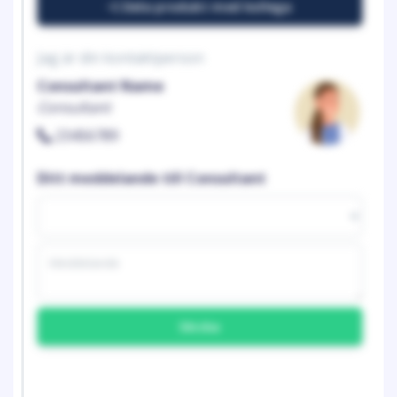
Dela produkt med kollega
Jag är din kontaktperson
Consultant Name
Consultant
23456789
Ditt meddelande till Consultant
Skicka