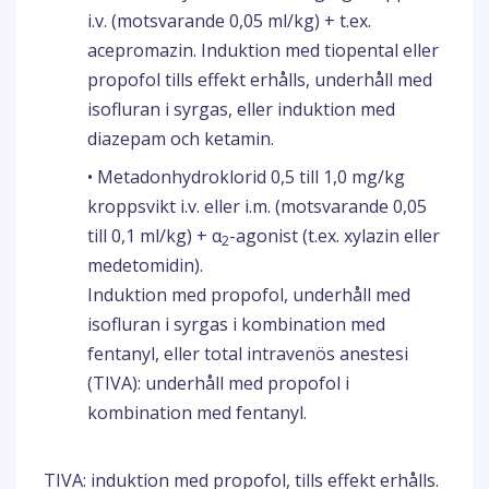
i.v. (motsvarande 0,05 ml/kg) + t.ex.
acepromazin. Induktion med tiopental eller
propofol tills effekt erhålls, underhåll med
isofluran i syrgas, eller induktion med
diazepam och ketamin.
• Metadonhydroklorid 0,5 till 1,0 mg/kg
kroppsvikt i.v. eller i.m. (motsvarande 0,05
till 0,1 ml/kg) + α
-agonist (t.ex. xylazin eller
2
medetomidin).
Induktion med propofol, underhåll med
isofluran i syrgas i kombination med
fentanyl, eller total intravenös anestesi
(TIVA): underhåll med propofol i
kombination med fentanyl.
TIVA: induktion med propofol, tills effekt erhålls.