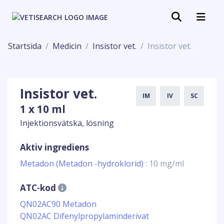
Startsida
Medicin
Insistor vet.
Insistor vet.
Insistor vet.
IM
IV
SC
1 x 10 ml
Injektionsvätska, lösning
Aktiv ingrediens
Metadon (Metadon -hydroklorid)
: 10 mg/ml
ATC-kod
QN02AC90 Metadon
QN02AC Difenylpropylaminderivat