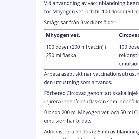
Vid användning av vaccinblandning begrä
för Mhyogen vet. och till 100 doser (50 ml
Smågrisar från 3 veckors ålder:
Mhyogen vet.
Circova
100 doser (200 ml vaccin) i
100 dose
250 ml flaska
rekonsti
emulsio
Arbeta aseptiskt när vaccinationsutrustni
den utrustning som används.
Förbered Circovac genom att skaka injek
injicera innehållet i flaskan som innehål
Blanda 200 ml Mhyogen vet. och 50 ml Cir
emulsion har bildats.
Administrera en dos (2,5 ml) av blandni