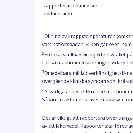
rapporterade händelser
inkluderade):
1
Ökning av kroppstemperaturen (omkring 1
vaccinationsdagen, vilken går över inom 
2
En lokal svullnad vid injektionsstället på
Dessa reaktioner kräver ingen vidare be
3
Omedelbara milda överkänslighetsliknand
övergående kliniska symtom som kräkni
4
Allvarliga anafylaxiliknande reaktioner 
Sådana reaktioner kräver snabb symtom
Det är viktigt att rapportera biverknin
av ett läkemedel. Rapporter ska, företräde