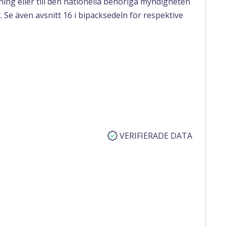
ing eller till den nationella behöriga myndigheten
 Se även avsnitt 16 i bipacksedeln för respektive
VERIFIERADE DATA