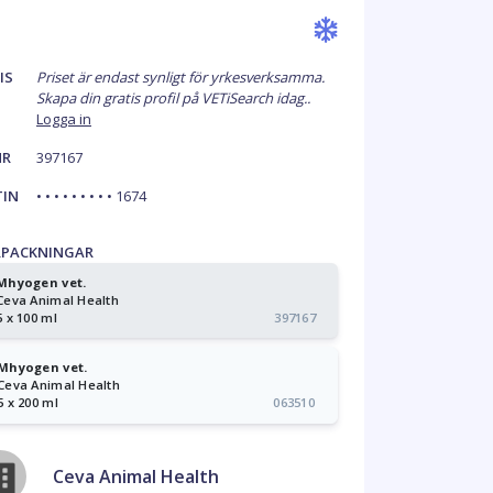
IS
Priset är endast synligt för yrkesverksamma.
Skapa din gratis profil på VETiSearch idag..
Logga in
NR
397167
TIN
• • • • • • • • • 1674
RPACKNINGAR
Mhyogen vet.
Ceva Animal Health
5 x 100 ml
397167
Mhyogen vet.
Ceva Animal Health
5 x 200 ml
063510
Ceva Animal Health