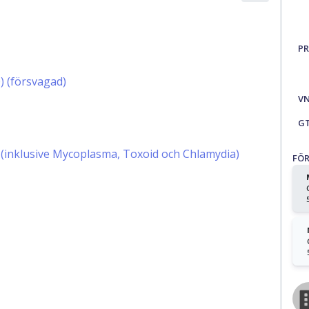
PR
 (försvagad)
V
G
r (inklusive Mycoplasma, Toxoid och Chlamydia)
FÖ