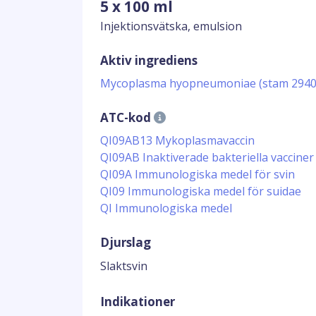
5 x 100 ml
Injektionsvätska, emulsion
Aktiv ingrediens
Mycoplasma hyopneumoniae (stam 2940)
ATC-kod
QI09AB13 Mykoplasmavaccin
QI09AB Inaktiverade bakteriella vaccine
QI09A Immunologiska medel för svin
QI09 Immunologiska medel för suidae
QI Immunologiska medel
Djurslag
Slaktsvin
Indikationer