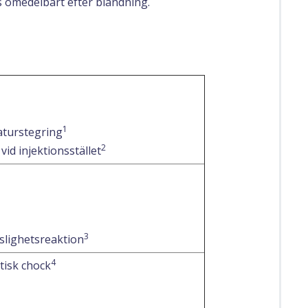
 omedelbart efter blandning.
1
turstegring
2
vid injektionsstället
3
slighetsreaktion
4
tisk chock