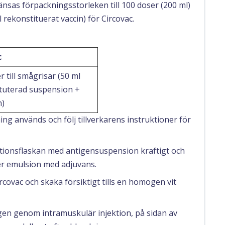
nsas förpackningsstorleken till 100 doser (200 ml)
 rekonstituerat vaccin) för Circovac.
c
r till smågrisar (50 ml
tuterad suspension +
n)
ng används och följ tillverkarens instruktioner för
tionsflaskan med antigensuspension kraftigt och
ler emulsion med adjuvans.
covac och skaka försiktigt tills en homogen vit
ngen genom intramuskulär injektion, på sidan av