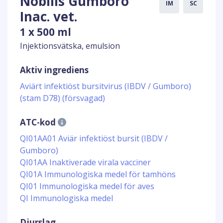
Nobilis Gumboro
IM
SC
Inac. vet.
1 x 500 ml
Injektionsvätska, emulsion
Aktiv ingrediens
Aviärt infektiöst bursitvirus (IBDV / Gumboro)
(stam D78) (försvagad)
ATC-kod
QI01AA01 Aviär infektiöst bursit (IBDV /
Gumboro)
QI01AA Inaktiverade virala vacciner
QI01A Immunologiska medel för tamhöns
QI01 Immunologiska medel för aves
QI Immunologiska medel
Djurslag