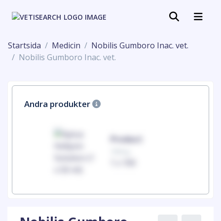
Startsida
Medicin
Nobilis Gumboro Inac. vet.
Nobilis Gumboro Inac. vet.
Andra produkter
uct
Product
100mg
00
1 x 100