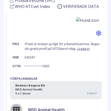
Produktresumé (SPC)
WHO ATCvet Index
VERIFIERADE DATA
PRIS
Priset är endast synligt för yrkesverksamma. Skapa
din gratis profil på VETiSearch idag..
Logga in
VNR
543347
GTIN
• • • • • • • • • 5603
FÖRPACKNINGAR
Nobivac Respira Bb
MSD Animal Health
5 x 1 doser
543347
MSD Animal Health