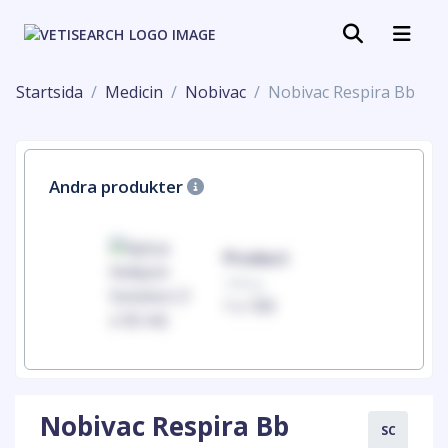
Startsida
Medicin
Nobivac
Nobivac Respira Bb
Andra produkter
uct
Product
100mg
00
1 x 100
Nobivac Respira Bb
SC