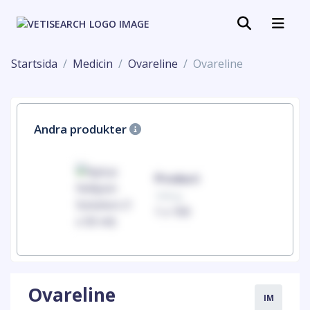
Startsida
Medicin
Ovareline
Ovareline
Andra produkter
uct
Product
100mg
00
1 x 100
Ovareline
IM