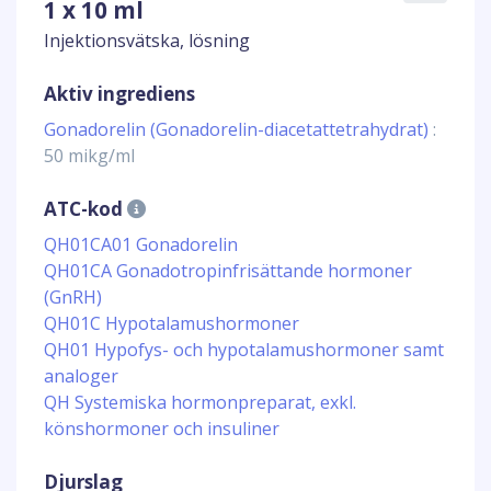
1 x 10 ml
Injektionsvätska, lösning
Aktiv ingrediens
Gonadorelin (Gonadorelin-diacetattetrahydrat)
:
50 mikg/ml
ATC-kod
QH01CA01 Gonadorelin
QH01CA Gonadotropinfrisättande hormoner
(GnRH)
QH01C Hypotalamushormoner
QH01 Hypofys- och hypotalamushormoner samt
analoger
QH Systemiska hormonpreparat, exkl.
könshormoner och insuliner
Djurslag