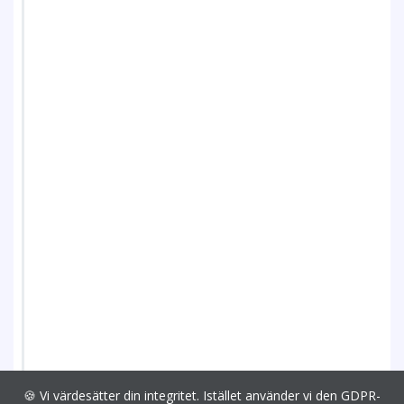
🍪 Vi värdesätter din integritet. Istället använder vi den GDPR-