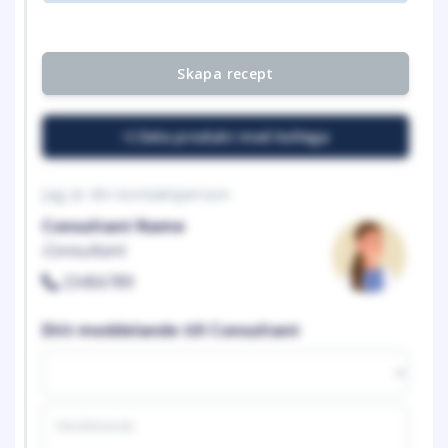
Skapa recept
Dela produkt med kollega
Jag är din kontaktperson
Consultant Name
Consultant
23456789
Ditt meddelande till Consultant