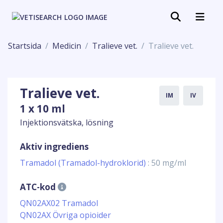
Startsida
Medicin
Tralieve vet.
Tralieve vet.
Tralieve vet.
IM
IV
1 x 10 ml
Injektionsvätska, lösning
Aktiv ingrediens
Tramadol (Tramadol-hydroklorid)
: 50 mg/ml
ATC-kod
QN02AX02 Tramadol
QN02AX Övriga opioider