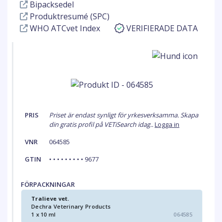
Bipacksedel
Produktresumé (SPC)
WHO ATCvet Index
VERIFIERADE DATA
PRIS
Priset är endast synligt för yrkesverksamma. Skapa
din gratis profil på VETiSearch idag..
Logga in
VNR
064585
GTIN
• • • • • • • • • 9677
FÖRPACKNINGAR
Tralieve vet.
Dechra Veterinary Products
1 x 10 ml
064585