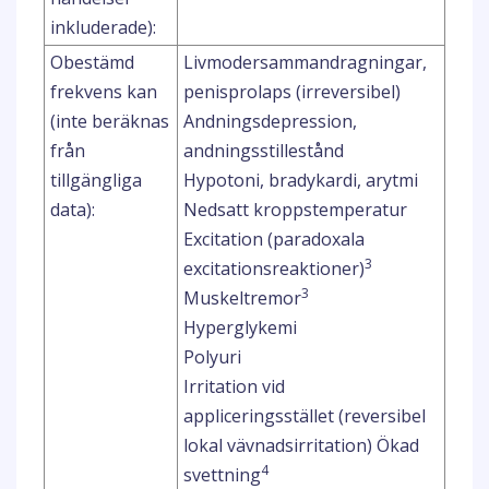
inkluderade):
Obestämd
Livmodersammandragningar,
frekvens kan
penisprolaps (irreversibel)
(inte beräknas
Andningsdepression,
från
andningsstillestånd
tillgängliga
Hypotoni, bradykardi, arytmi
data):
Nedsatt kroppstemperatur
Excitation (paradoxala
3
excitationsreaktioner)
3
Muskeltremor
Hyperglykemi
Polyuri
Irritation vid
appliceringsstället (reversibel
lokal vävnadsirritation) Ökad
4
svettning