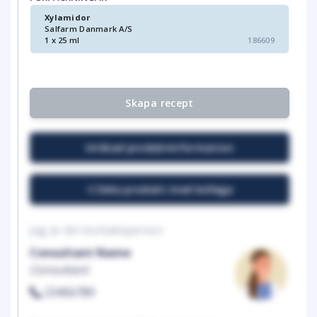
Xylamidor
Salfarm Danmark A/S
1 x 25 ml
186609
Skapa recept
Utökad produktinformation
Dela produkt med kollega
Jag är din kontaktperson
Consultant Name
Consultant
23456789