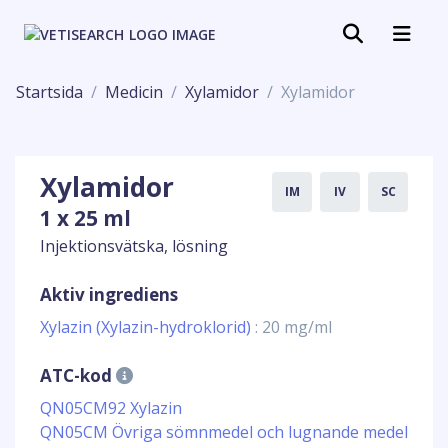
Startsida
Medicin
Xylamidor
Xylamidor
Xylamidor
IM
IV
SC
1 x 25 ml
Injektionsvätska, lösning
Aktiv ingrediens
Xylazin (Xylazin-hydroklorid)
: 20 mg/ml
ATC-kod
QN05CM92 Xylazin
QN05CM Övriga sömnmedel och lugnande medel