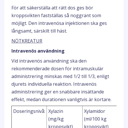
För att säkerställa att rätt dos ges bör
kroppsvikten fastställas så noggrant som
möjligt. Den intravenösa injektionen ska ges
långsamt, särskilt till häst.
NÖTKREATUR
Intravenös användning
Vid intravenös användning ska den
rekommenderade dosen för intramuskulär
administrering minskas med 1/2 till 1/3, enligt
djurets individuella reaktion. Intravenös
administrering ger en snabbare insättande
effekt, medan durationen vanligtvis är kortare.
Doseringsnivå:
Xylazin
Xylamidor
Xyl
(mg/kg
(ml/100 kg
(ml
kroppsvikt)
kroppsvikt)
kro