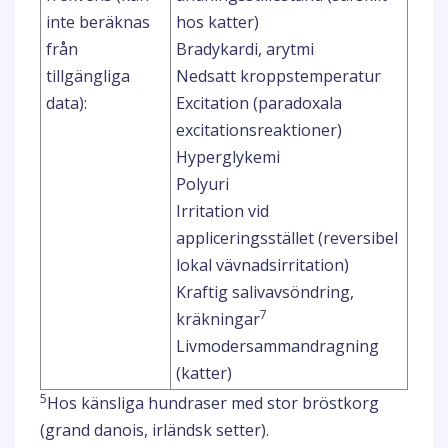
inte beräknas
hos katter)
från
Bradykardi, arytmi
tillgängliga
Nedsatt kroppstemperatur
data):
Excitation (paradoxala
excitationsreaktioner)
Hyperglykemi
Polyuri
Irritation vid
appliceringsstället (reversibel
lokal vävnadsirritation)
Kraftig salivavsöndring,
7
kräkningar
Livmodersammandragning
(katter)
5
Hos känsliga hundraser med stor bröstkorg
(grand danois, irländsk setter).