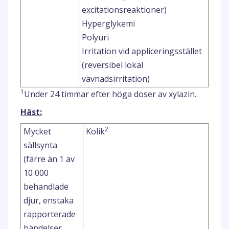
excitationsreaktioner)
Hyperglykemi
Polyuri
Irritation vid appliceringsstället
(reversibel lokal
vävnadsirritation)
1
Under 24 timmar efter höga doser av xylazin.
Häst:
2
Mycket
Kolik
sällsynta
(färre än 1 av
10 000
behandlade
djur, enstaka
rapporterade
händelser