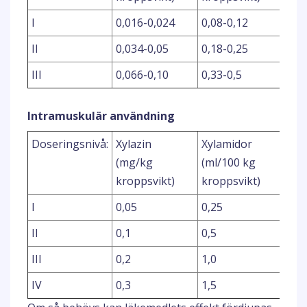
I
0,016-0,024
0,08-0,12
0,4-
II
0,034-0,05
0,18-0,25
0,8
III
0,066-0,10
0,33-0,5
1,6
Intramuskulär användning
Doseringsnivå:
Xylazin
Xylamidor
Xyl
(mg/kg
(ml/100 kg
(ml
kroppsvikt)
kroppsvikt)
kro
I
0,05
0,25
1,2
II
0,1
0,5
2,5
III
0,2
1,0
5,0
IV
0,3
1,5
7,5