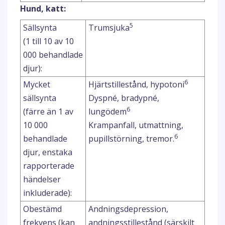
Hund, katt:
5
Sällsynta
Trumsjuka
(1 till 10 av 10
000 behandlade
djur):
6
Mycket
Hjärtstillestånd, hypotoni
sällsynta
Dyspné, bradypné,
6
(färre än 1 av
lungödem
10 000
Krampanfall, utmattning,
6
behandlade
pupillstörning, tremor.
djur, enstaka
rapporterade
händelser
inkluderade):
Obestämd
Andningsdepression,
frekvens (kan
andningsstillestånd (särskilt