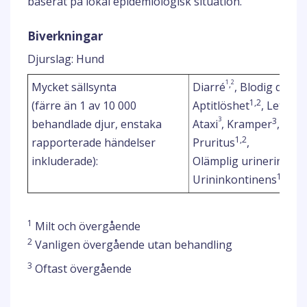
baserat på lokal epidemiologisk situation.
Biverkningar
Djurslag: Hund
1
2
,
Mycket sällsynta
Diarré
, Blodig diarré
1,2
(färre än 1 av 10 000
Aptitlöshet
, Letargi
3
3
behandlade djur, enstaka
Ataxi
, Kramper
, Dar
1,2
rapporterade händelser
Pruritus
,
1
inkluderade):
Olämplig urinering
, 
1,2
Urininkontinens
1
Milt och övergående
2
Vanligen övergående utan behandling
3
Oftast övergående