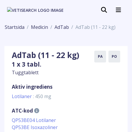
Startsida
Medicin
AdTab
AdTab (11 - 22 kg)
AdTab (11 - 22 kg)
PA
PO
1 x 3 tabl.
Tuggtablett
Aktiv ingrediens
Lotilaner
: 450 mg
ATC-kod
QP53BE04 Lotilaner
QP53BE Isoxazoliner