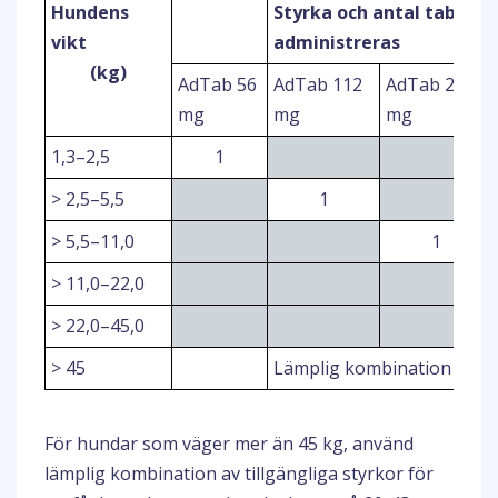
Hundens
Styrka och antal tablett
vikt
administreras
(kg)
AdTab 56
AdTab 112
AdTab 225
mg
mg
mg
1,3–2,5
1
> 2,5–5,5
1
> 5,5–11,0
1
> 11,0–22,0
> 22,0–45,0
> 45
Lämplig kombination av ta
För hundar som väger mer än 45 kg, använd
lämplig kombination av tillgängliga styrkor för