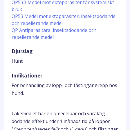
QP53B Medel mot ektoparasiter för systemiskt
bruk
QP53 Medel mot ektoparasiter, insektsdödande
och repellerande medel
QP Antiparasitära, insektsdödande och
repellerande medel
Djurslag
Hund.
Indikationer
För behandling av lopp- och fästingangrepp hos
hund.
Läkemedlet har en omedelbar och varaktig
dödande effekt under 1 månads tid på loppor
(
Ctenocephalides felis
och
C. canis
) och fästingar