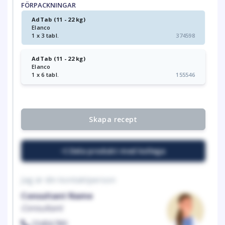
FÖRPACKNINGAR
AdTab (11 - 22 kg)
Elanco
1 x 3 tabl.
374598
AdTab (11 - 22 kg)
Elanco
1 x 6 tabl.
155546
Skapa recept
Dela produkt med kollega
Jag är din kontaktperson
Consultant Name
Consultant
23456789