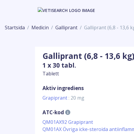
Startsida
Medicin
Galliprant
Galliprant (6,8 - 13,6 k
Galliprant (6,8 - 13,6 kg
1 x 30 tabl.
Tablett
Aktiv ingrediens
Grapiprant
: 20 mg
ATC-kod
QM01AX92 Grapiprant
QM01AX Övriga icke-steroida antiinflam