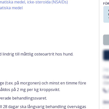
atiska medel, icke-steroida (NSAIDs)
FÖ
atiska medel
indrig till måttlig osteoartrit hos hund.
Jag
Co
Co
ge (t.ex. på morgonen) och minst en timme före
åldos på 2 mg per kg kroppsvikt.
erade behandlingssvaret.
Di
ill 28 dagar ska långvarig behandling övervägas