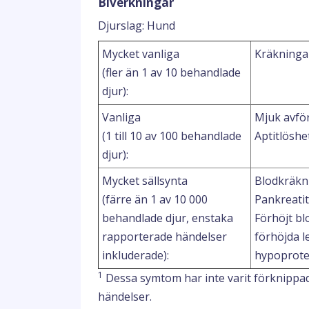
Biverkningar
Djurslag: Hund
Mycket vanliga
Kräkninga
(fler än 1 av 10 behandlade
djur):
Vanliga
Mjuk avför
(1 till 10 av 100 behandlade
Aptitlöshe
djur):
Mycket sällsynta
Blodkräkni
(färre än 1 av 10 000
Pankreatit
behandlade djur, enstaka
Förhöjt bl
rapporterade händelser
förhöjda 
inkluderade):
hypoprote
1
Dessa symtom har inte varit förknippad
händelser.