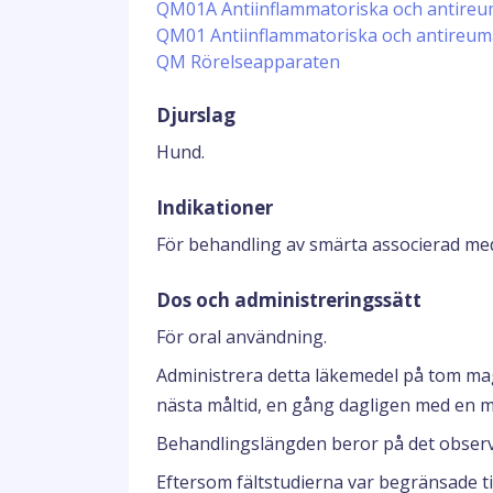
QM01A Antiinflammatoriska och antireum
QM01 Antiinflammatoriska och antireum
QM Rörelseapparaten
Djurslag
Hund.
Indikationer
För behandling av smärta associerad med l
Dos och administreringssätt
För oral användning.
Administrera detta läkemedel på tom ma
nästa måltid, en gång dagligen med en m
Behandlingslängden beror på det observ
Eftersom fältstudierna var begränsade t