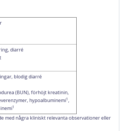
r
ing, diarré
t
ngar, blodig diarré
odurea (BUN), förhöjt kreatinin,
1
leverenzymer, hypoalbuminemi
,
1
inemi
e med några kliniskt relevanta observationer eller