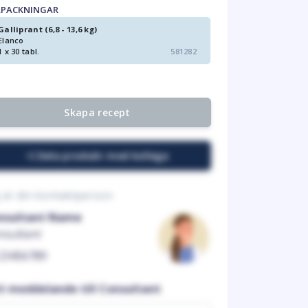
RPACKNINGAR
Galliprant (6,8 - 13,6 kg)
Elanco
1 x 30 tabl.
581282
Skapa recept
Dela produkt med kollega
 är din kontaktperson
nsultant Name
nsultant
23456789
tt meddelande till Consultant