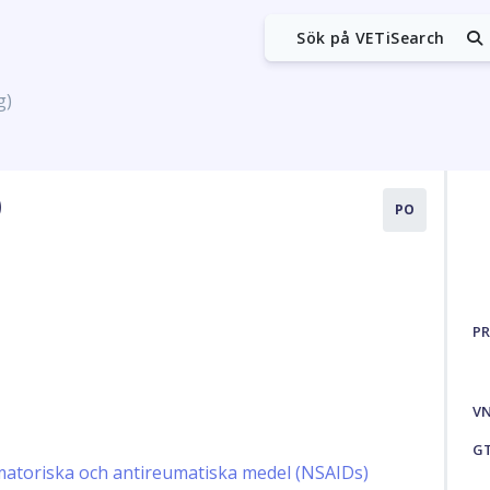
Sök på VETiSearch
g)
)
PO
PR
V
G
matoriska och antireumatiska medel (NSAIDs)