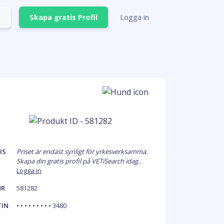
Skapa gratis Profil
Logga in
IS
Priset är endast synligt för yrkesverksamma.
Skapa din gratis profil på VETiSearch idag..
Logga in
NR
581282
TIN
• • • • • • • • • 3480