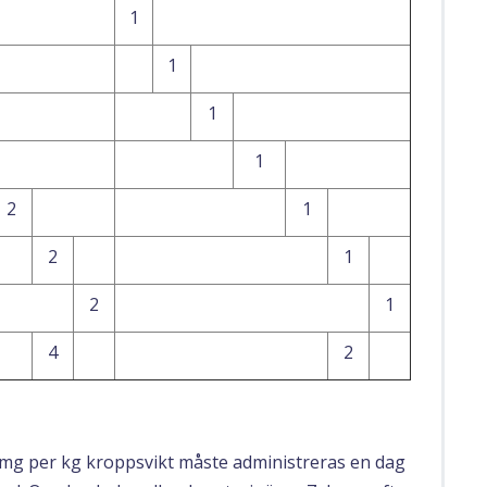
1
1
1
1
2
1
2
1
2
1
4
2
mg per kg kroppsvikt måste administreras en dag