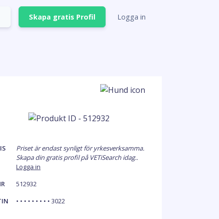
Skapa gratis Profil
Logga in
IS
Priset är endast synligt för yrkesverksamma.
Skapa din gratis profil på VETiSearch idag..
Logga in
NR
512932
TIN
• • • • • • • • • 3022