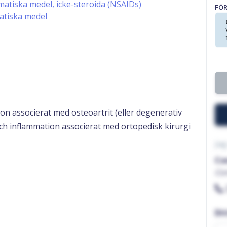
atiska medel, icke-steroida (NSAIDs)
FÖ
atiska medel
n associerat med osteoartrit (eller degenerativ
ch inflammation associerat med ortopedisk kirurgi
Jag
Co
Co
Di