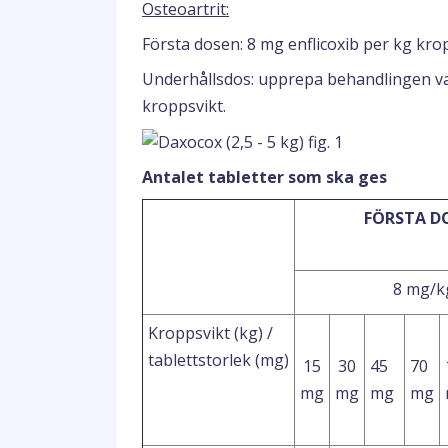
Osteoartrit:
Första dosen: 8 mg enflicoxib per kg krop
Underhållsdos: upprepa behandlingen var
kroppsvikt.
Antalet tabletter som ska ges
FÖRSTA D
8 mg/k
Kroppsvikt (kg) /
tablettstorlek (mg)
15
30
45
70
mg
mg
mg
mg