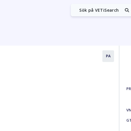
Sök på VETiSearch
PA
PR
V
G