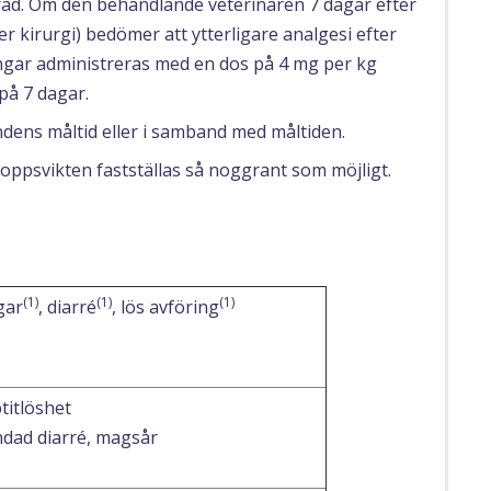
erad. Om den behandlande veterinären 7 dagar efter
r kirurgi) bedömer att ytterligare analgesi efter
ingar administreras med en dos på 4 mg per kg
på 7 dagar.
dens måltid eller i samband med måltiden.
kroppsvikten fastställas så noggrant som möjligt.
(1)
(1)
(1)
gar
, diarré
, lös avföring
ptitlöshet
dad diarré, magsår