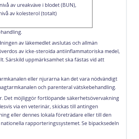
nivå av ureakväve i blodet (BUN),
ivå av kolesterol (totalt)
ehandling.
ningen av läkemedlet avslutas och allmän
överdos av icke-steroida antiinflammatoriska medel,
lt. Särskild uppmärksamhet ska fästas vid att
tarmkanalen eller njurarna kan det vara nödvändigt
magtarmkanalen och parenteral vätskebehandling.
gar. Det möjliggör fortlöpande säkerhetsövervakning
svis via en veterinär, skickas till antingen
ng eller dennes lokala företrädare eller till den
 nationella rapporteringssystemet. Se bipacksedeln