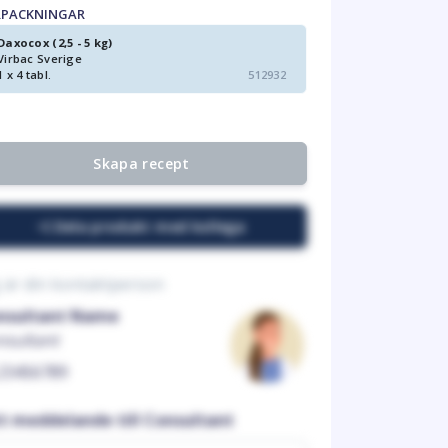
RPACKNINGAR
Daxocox (2,5 - 5 kg)
Virbac Sverige
1 x 4 tabl.
512932
Skapa recept
Dela produkt med kollega
 är din kontaktperson
nsultant Name
nsultant
23456789
tt meddelande till Consultant