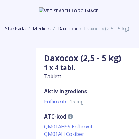
Startsida
Medicin
Daxocox
Daxocox (2,5 - 5 kg)
Daxocox (2,5 - 5 kg)
1 x 4 tabl.
Tablett
Aktiv ingrediens
Enflicoxib
: 15 mg
ATC-kod
QM01AH95 Enflicoxib
QM01AH Coxiber