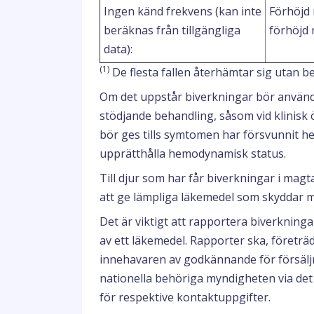
Ingen känd frekvens (kan inte
Förhöjd 
beräknas från tillgängliga
förhöjd n
data):
(1)
De flesta fallen återhämtar sig utan b
Om det uppstår biverkningar bör använd
stödjande behandling, såsom vid klinisk 
bör ges tills symtomen har försvunnit he
upprätthålla hemodynamisk status.
Till djur som har får biverkningar i mag
att ge lämpliga läkemedel som skyddar 
Det är viktigt att rapportera biverknin
av ett läkemedel. Rapporter ska, företräde
innehavaren av godkännande för försäljni
nationella behöriga myndigheten via det
för respektive kontaktuppgifter.