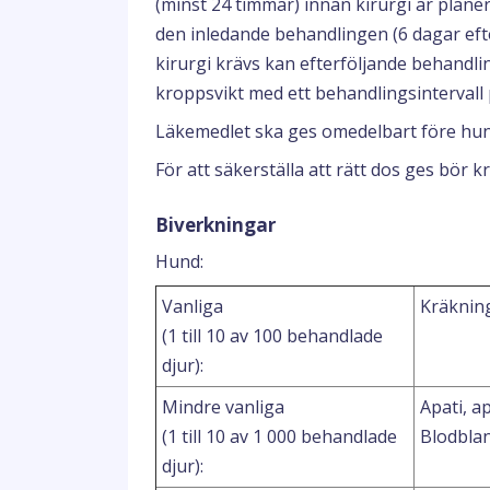
(minst 24 timmar) innan kirurgi är plan
den inledande behandlingen (6 dagar efte
kirurgi krävs kan efterföljande behandl
kroppsvikt med ett behandlingsintervall 
Läkemedlet ska ges omedelbart före hun
För att säkerställa att rätt dos ges bör 
Biverkningar
Hund:
Vanliga
Kräknin
(1 till 10 av 100 behandlade
djur):
Mindre vanliga
Apati, a
(1 till 10 av 1 000 behandlade
Blodblan
djur):