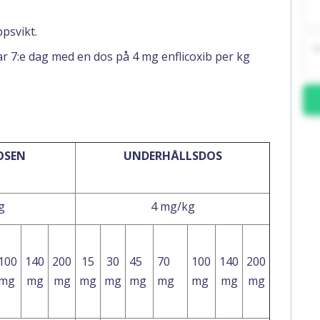
psvikt.
 7:e dag med en dos på 4 mg enflicoxib per kg
OSEN
UNDERHÅLLSDOS
g
4 mg/kg
100
140
200
15
30
45
70
100
140
200
mg
mg
mg
mg
mg
mg
mg
mg
mg
mg