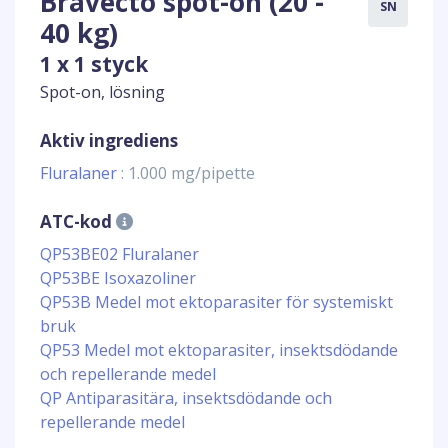
Bravecto spot-on (20 -
SN
40 kg)
1 x 1 styck
Spot-on, lösning
Aktiv ingrediens
Fluralaner
: 1.000 mg/pipette
ATC-kod
QP53BE02 Fluralaner
QP53BE Isoxazoliner
QP53B Medel mot ektoparasiter för systemiskt
bruk
QP53 Medel mot ektoparasiter, insektsdödande
och repellerande medel
QP Antiparasitära, insektsdödande och
repellerande medel