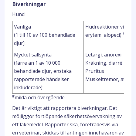
Biverkningar
Hund:
Vanliga
Hudreaktioner vid app
#
(1 till 10 av 100 behandlade
erytem, alopeci)
djur):
Mycket sällsynta
Letargi, anorexi
(färre än 1 av 10 000
Kräkning, diarré
behandlade djur, enstaka
Pruritus
rapporterade händelser
Muskeltremor, ataxi, 
inkluderade):
#
milda och övergående
Det är viktigt att rapportera biverkningar. Det
möjliggör fortlöpande säkerhetsövervakning av
ett läkemedel. Rapporter ska, företrädesvis via
en veterinär, skickas till antingen innehavaren av