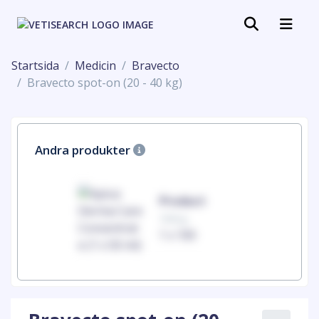
Startsida
Medicin
Bravecto
Bravecto spot-on (20 - 40 kg)
Andra produkter
uct
Product
100mg
00
1 x 100