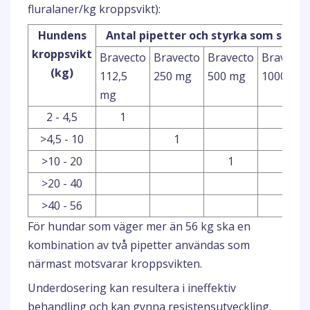
fluralaner/kg kroppsvikt):
Hundens
Antal pipetter och styrka som ska a
kroppsvikt
Bravecto
Bravecto
Bravecto
Bravecto
(kg)
112,5
250 mg
500 mg
1000 mg
mg
2 - 4,5
1
>4,5 - 10
1
>10 - 20
1
>20 - 40
1
>40 - 56
För hundar som väger mer än 56 kg ska en
kombination av två pipetter användas som
närmast motsvarar kroppsvikten.
Underdosering kan resultera i ineffektiv
behandling och kan gynna resistensutveckling.