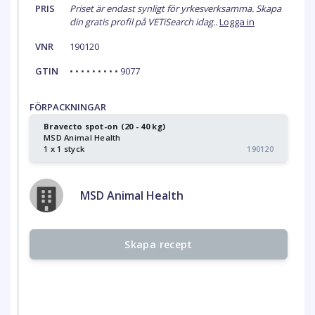
PRIS
Priset är endast synligt för yrkesverksamma. Skapa
din gratis profil på VETiSearch idag..
Logga in
VNR
190120
GTIN
• • • • • • • • • 9077
FÖRPACKNINGAR
Bravecto spot-on (20 - 40 kg)
MSD Animal Health
1 x 1 styck
190120
MSD Animal Health
Skapa recept