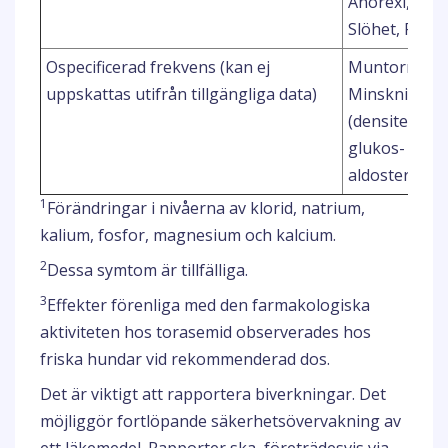
Anorexi, Dehy
Slöhet, Polyd
3
Ospecificerad frekvens (kan ej
Muntorrhet
uppskattas utifrån tillgängliga data)
Minskning av 
3
(densitet)
, 
glukos- och
aldosteronko
1
Förändringar i nivåerna av klorid, natrium,
kalium, fosfor, magnesium och kalcium.
2
Dessa symtom är tillfälliga.
3
Effekter förenliga med den farmakologiska
aktiviteten hos torasemid observerades hos
friska hundar vid rekommenderad dos.
Det är viktigt att rapportera biverkningar. Det
möjliggör fortlöpande säkerhetsövervakning av