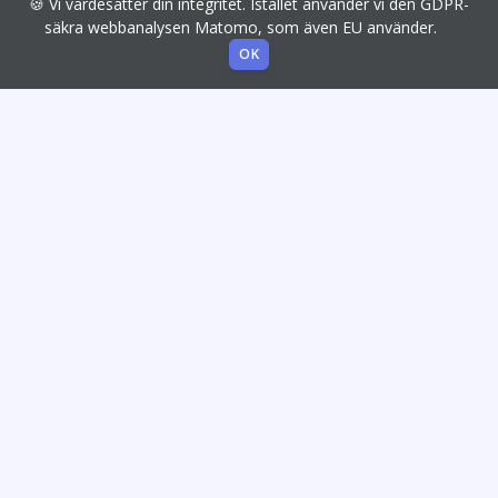
🍪 Vi värdesätter din integritet. Istället använder vi den GDPR-
säkra webbanalysen Matomo, som även EU använder.
OK