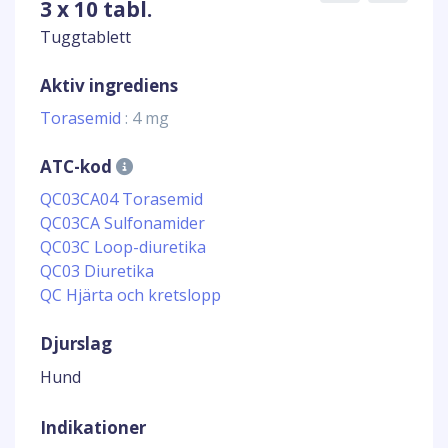
3 x 10 tabl.
Tuggtablett
Aktiv ingrediens
Torasemid
: 4 mg
ATC-kod
QC03CA04 Torasemid
QC03CA Sulfonamider
QC03C Loop-diuretika
QC03 Diuretika
QC Hjärta och kretslopp
Djurslag
Hund
Indikationer