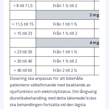
> 8 till 11,5
Från 1 ½ till 2
2 mg
> 11,5 till 15
Från 1 till 1 ½
> 15 till 23
Från 1 ½ till 2
4 mg
> 23 till 30
Från 1 till 1 ½
> 30 till 40
Från 1 ½ till 2
> 40 till 60
Från 2 till 2 ½
Dosering ska anpassas för att bibehålla
patientens välbefinnande med beaktande av
njurfunktion och elektrolytstatus. Om långvarig
diuretikabehandling med detta läkemedel krävs
ska behandlingen fortsätta vid den lägsta