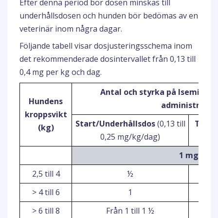
Efter denna period bör dosen minskas till
underhållsdosen och hunden bör bedömas av en
veterinär inom några dagar.
Följande tabell visar dosjusteringsschema inom
det rekommenderade dosintervallet från 0,13 till
0,4 mg per kg och dag.
Antal och styrka på Isemid ta
Hundens
administreras
kroppsvikt
Start/Underhållsdos
(0,13 till
Tillfä
(kg)
0,25 mg/kg/dag)
1 mg
2,5 till 4
½
> 4 till 6
1
> 6 till 8
Från 1 till 1 ½