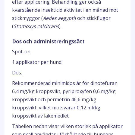
efter applicering. Behandling ger också
kvarstående insekticid aktivitet i en månad mot
stickmyggor (
Aedes aegypti
) och stickflugor
(
Stomoxys calcitrans
).
Dos och administreringssätt
Spot-on.
1 applikator per hund.
Dos:
Rekommenderad minimidos är för dinotefuran
6,4 mg/kg kroppsvikt, pyriproxyfen 0,6 mg/kg
kroppsvikt och permetrin 46,6 mg/kg
kroppsvikt, vilket motsvarar 0,12 ml/kg
kroppsvikt av läkemedlet.
Tabellen nedan visar vilken storlek på applikator
som skall användas i förhållande till hundens