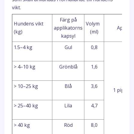
vikt.
Färg på
Hundens vikt
Volym
applikatorns
Applika
(kg)
(ml)
kapsyl
1.5–4 kg
Gul
0,8
> 4–10 kg
Grönblå
1,6
> 10–25 kg
Blå
3,6
1 pipett
> 25–40 kg
Lila
4,7
> 40 kg
Röd
8,0