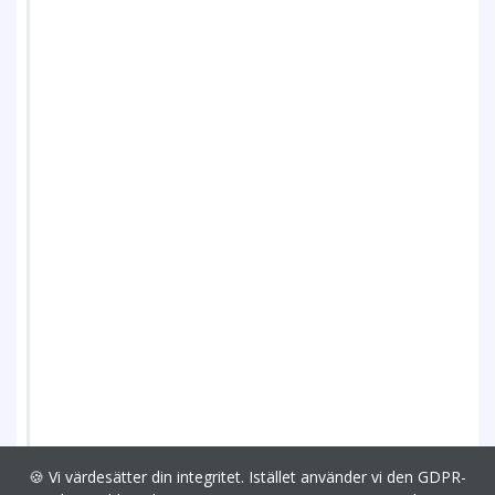
🍪 Vi värdesätter din integritet. Istället använder vi den GDPR-