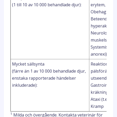
(1 till 10 av 10 000 behandlade djur):
erytem, pruri
1, 2
Obehag
Beteendeförän
hyperaktivitet
Neurologiska
muskelskakn
Systemiska sy
anorexi)
Mycket sällsynta
Reaktion vid 
(färre än 1 av 10 000 behandlade djur,
pälsförändrin
enstaka rapporterade händelser
utseende), ut
inkluderade):
Gastrointesti
kräkning, dia
Ataxi (t.ex. vi
Kramp
1
Milda och övergående. Kontakta veterinär för