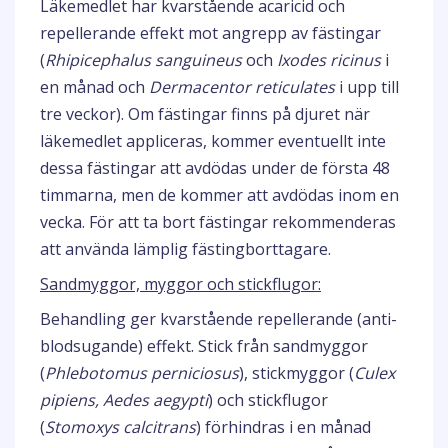
Läkemedlet har kvarstående acaricid och
repellerande effekt mot angrepp av fästingar
(
Rhipicephalus sanguineus
och
Ixodes ricinus
i
en månad och
Dermacentor reticulates
i upp till
tre veckor). Om fästingar finns på djuret när
läkemedlet appliceras, kommer eventuellt inte
dessa fästingar att avdödas under de första 48
timmarna, men de kommer att avdödas inom en
vecka. För att ta bort fästingar rekommenderas
att använda lämplig fästingborttagare.
Sandmyggor, myggor och stickflugor:
Behandling ger kvarstående repellerande (anti-
blodsugande) effekt. Stick från sandmyggor
(
Phlebotomus perniciosus
), stickmyggor (
Culex
pipiens, Aedes aegypti
) och stickflugor
(
Stomoxys calcitrans
) förhindras i en månad