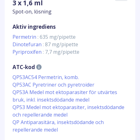
3 x 1,6 ml
Spot-on, lösning
Aktiv ingrediens
Permetrin
: 635 mg/pipette
Dinotefuran
: 87 mg/pipette
Pyriproxifen
: 7,7 mg/pipette
ATC-kod
QP53AC54 Permetrin, komb.
QP53AC Pyretriner och pyretroider
QP53A Medel mot ektoparasiter för utvärtes
bruk, inkl. insektsdödande medel
QP53 Medel mot ektoparasiter, insektsdödande
och repellerande medel
QP Antiparasitära, insektsdödande och
repellerande medel