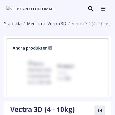
Startsida
Medicin
Vectra 3D
Vectra 3D (4 - 10kg)
Andra produkter
uct
Product
100mg
00
1 x 100
Vectra 3D (4 - 10kg)
SN