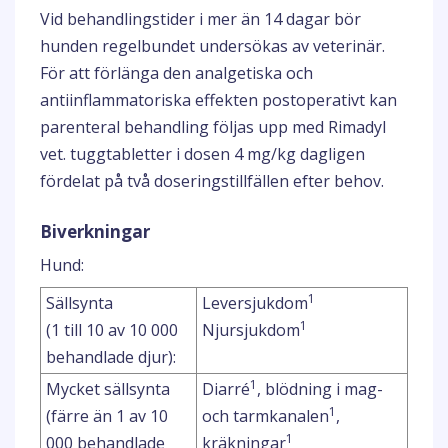
Vid behandlingstider i mer än 14 dagar bör
hunden regelbundet undersökas av veterinär.
För att förlänga den analgetiska och
antiinflammatoriska effekten postoperativt kan
parenteral behandling följas upp med Rimadyl
vet. tuggtabletter i dosen 4 mg/kg dagligen
fördelat på två doseringstillfällen efter behov.
Biverkningar
Hund:
1
Sällsynta
Leversjukdom
1
(1 till 10 av 10 000
Njursjukdom
behandlade djur):
1
Mycket sällsynta
Diarré
, blödning i mag-
1
(färre än 1 av 10
och tarmkanalen
,
1
000 behandlade
kräkningar