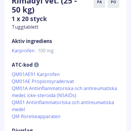
Rimadyl vet. (25 -
PA
PO
50 kg)
1 x 20 styck
Tuggtablett
Aktiv ingrediens
Karprofen
: 100 mg
ATC-kod
QM01AE91 Karprofen
QM01AE Propionsyraderivat
QM01A Antiinflammatoriska och antireumatiska
medel, icke-steroida (NSAIDs)
QM01 Antiinflammatoriska och antireumatiska
medel
QM Rörelseapparaten
Djurslag