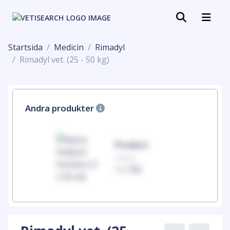
Startsida
Medicin
Rimadyl
Rimadyl vet. (25 - 50 kg)
Andra produkter
uct
Product
100mg
00
1 x 100