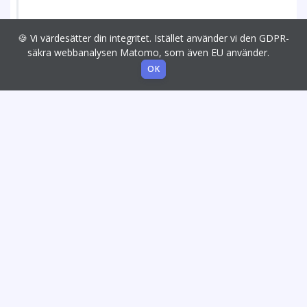
🍪 Vi värdesätter din integritet. Istället använder vi den GDPR-
säkra webbanalysen Matomo, som även EU använder.
OK