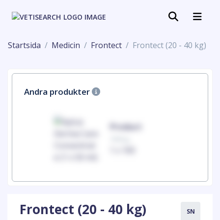
Startsida
Medicin
Frontect
Frontect (20 - 40 kg)
Andra produkter
uct
Product
100mg
00
1 x 100
Frontect (20 - 40 kg)
SN