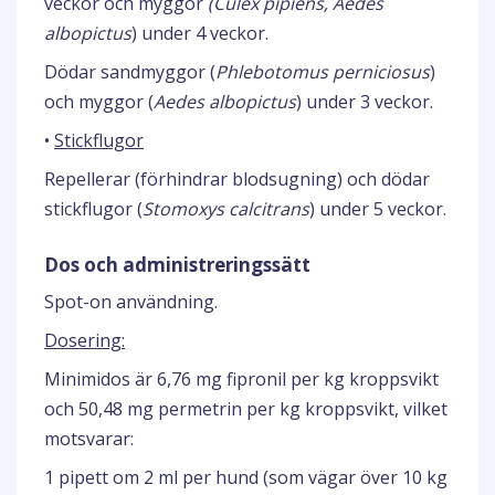
veckor och myggor
(Culex pipiens, Aedes
albopictus
) under 4 veckor.
Dödar sandmyggor (
Phlebotomus perniciosus
)
och myggor (
Aedes albopictus
) under 3 veckor.
•
Stickflugor
Repellerar (förhindrar blodsugning) och dödar
stickflugor (
Stomoxys calcitrans
) under 5 veckor.
Dos och administreringssätt
Spot-on användning.
Dosering:
Minimidos är 6,76 mg fipronil per kg kroppsvikt
och 50,48 mg permetrin per kg kroppsvikt, vilket
motsvarar:
1 pipett om 2 ml per hund (som vägar över 10 kg