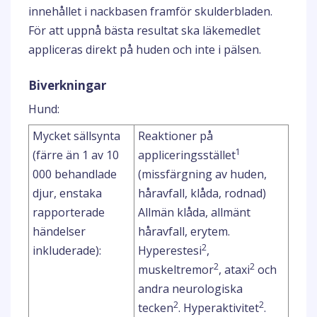
innehållet i nackbasen framför skulderbladen.
För att uppnå bästa resultat ska läkemedlet
appliceras direkt på huden och inte i pälsen.
Biverkningar
Hund:
Mycket sällsynta
Reaktioner på
1
(färre än 1 av 10
appliceringsstället
000 behandlade
(missfärgning av huden,
djur, enstaka
håravfall, klåda, rodnad)
rapporterade
Allmän klåda, allmänt
händelser
håravfall, erytem.
2
inkluderade):
Hyperestesi
,
2
2
muskeltremor
, ataxi
och
andra neurologiska
2
2
tecken
. Hyperaktivitet
.