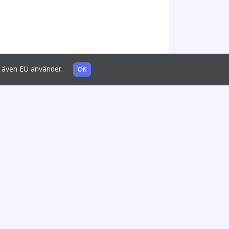
som även EU använder.
OK
Liknande förpackningar