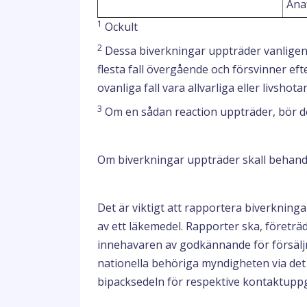
Ana
1
Ockult
2
Dessa biverkningar uppträder vanligen
flesta fall övergående och försvinner ef
ovanliga fall vara allvarliga eller livshota
3
Om en sådan reaction uppträder, bör d
Om biverkningar uppträder skall behandl
Det är viktigt att rapportera biverknin
av ett läkemedel. Rapporter ska, företräde
innehavaren av godkännande för försäljni
nationella behöriga myndigheten via det
bipacksedeln för respektive kontaktuppg