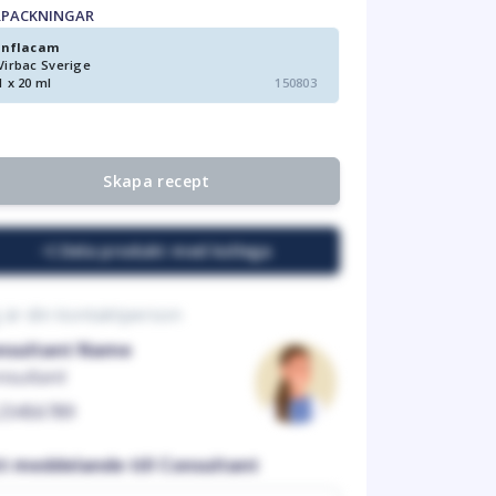
RPACKNINGAR
Inflacam
Virbac Sverige
1 x 20 ml
150803
Skapa recept
Dela produkt med kollega
 är din kontaktperson
nsultant Name
nsultant
23456789
tt meddelande till Consultant