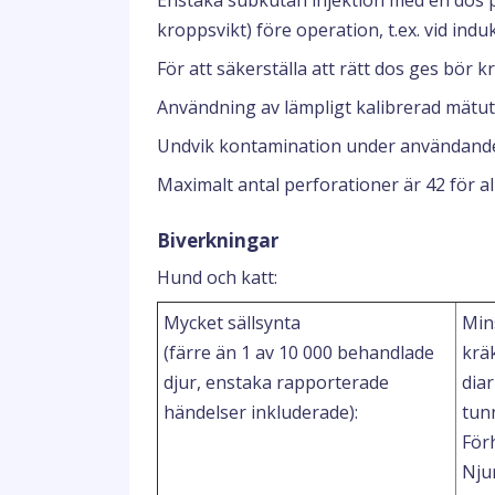
Enstaka subkutan injektion med en dos p
kroppsvikt) före operation, t.ex. vid indu
För att säkerställa att rätt dos ges bör 
Användning av lämpligt kalibrerad mät
Undvik kontamination under användand
Maximalt antal perforationer är 42 för al
Biverkningar
Hund och katt:
Mycket sällsynta
Mins
(färre än 1 av 10 000 behandlade
kräk
djur, enstaka rapporterade
diar
händelser inkluderade):
tun
För
Nju