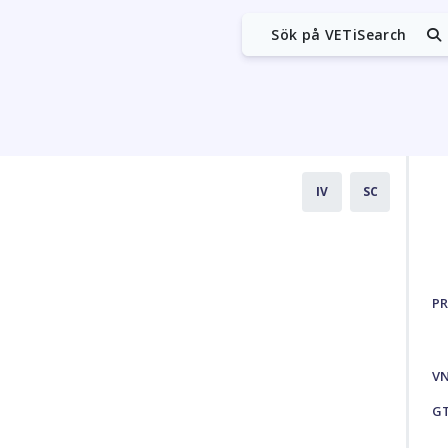
Sök på VETiSearch
IV
SC
PR
V
G