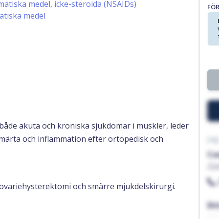
atiska medel, icke-steroida (NSAIDs)
FÖ
atiska medel
 både akuta och kroniska sjukdomar i muskler, leder
smärta och inflammation efter ortopedisk och
Jag
Co
Co
ovariehysterektomi och smärre mjukdelskirurgi.
Di