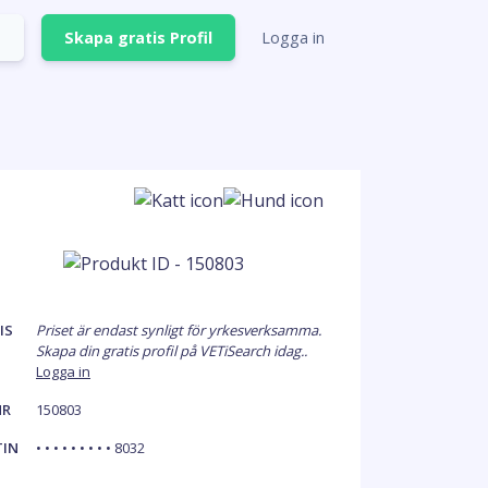
Skapa gratis Profil
Logga in
IS
Priset är endast synligt för yrkesverksamma.
Skapa din gratis profil på VETiSearch idag..
Logga in
NR
150803
TIN
• • • • • • • • • 8032