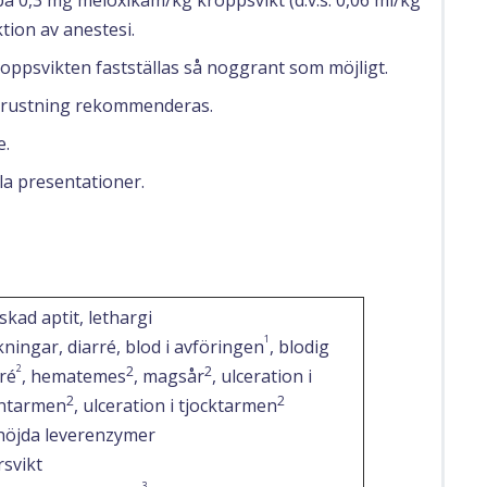
å 0,3 mg meloxikam/kg kroppsvikt (d.v.s. 0,06 ml/kg
ktion av anestesi.
kroppsvikten fastställas så noggrant som möjligt.
utrustning rekommenderas.
e.
la presentationer.
kad aptit, lethargi
1
ningar, diarré, blod i avföringen
, blodig
2
2
2
ré
, hematemes
, magsår
, ulceration i
2
2
ntarmen
, ulceration i tjocktarmen
höjda leverenzymer
rsvikt
3