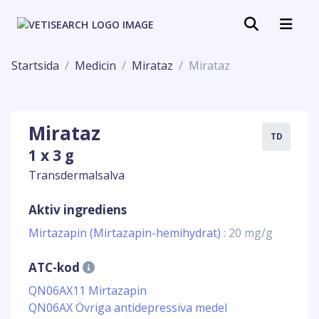
Startsida
Medicin
Mirataz
Mirataz
Mirataz
TD
1 x 3 g
Transdermalsalva
Aktiv ingrediens
Mirtazapin (Mirtazapin-hemihydrat)
: 20 mg/g
ATC-kod
QN06AX11 Mirtazapin
QN06AX Övriga antidepressiva medel