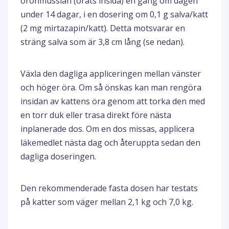
öronmusslan (örats insida) en gång om dagen
under 14 dagar, i en dosering om 0,1 g salva/katt
(2 mg mirtazapin/katt). Detta motsvarar en
sträng salva som är 3,8 cm lång (se nedan).
Växla den dagliga appliceringen mellan vänster
och höger öra. Om så önskas kan man rengöra
insidan av kattens öra genom att torka den med
en torr duk eller trasa direkt före nästa
inplanerade dos. Om en dos missas, applicera
läkemedlet nästa dag och återuppta sedan den
dagliga doseringen.
Den rekommenderade fasta dosen har testats
på katter som väger mellan 2,1 kg och 7,0 kg.