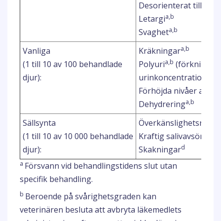
Desorienterat tillstån
a,b
Letargi
a,b
Svaghet
a,b
Vanliga
Kräkningar
a,b
(1 till 10 av 100 behandlade
Polyuri
(förknippad
djur):
urinkoncentration)
Förhöjda nivåer av ur
a,b
Dehydrering
Sällsynta
Överkänslighetsreakt
(1 till 10 av 10 000 behandlade
Kraftig salivavsöndrin
d
djur):
Skakningar
a
Försvann vid behandlingstidens slut utan
specifik behandling.
b
Beroende på svårighetsgraden kan
veterinären besluta att avbryta läkemedlets