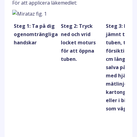
För att applicera läkemedlet:
Steg 1: Ta på dig
Steg 2: Tryck
Steg 3: Med 
ogenomträngliga
ned och vrid
jämnt tryck
handskar
locket moturs
tuben, tryck
för att öppna
försiktigt ut
tuben.
cm lång str
salva på pek
med hjälp a
mätlinjen p
kartongen/
eller i bipac
som vägledn