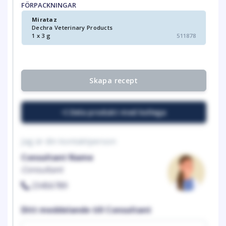
FÖRPACKNINGAR
Mirataz
Dechra Veterinary Products
1 x 3 g
511878
Skapa recept
Dela produkt med kollega
Jag är din kontaktperson
Consultant Name
Consultant
23456789
Ditt meddelande till Consultant