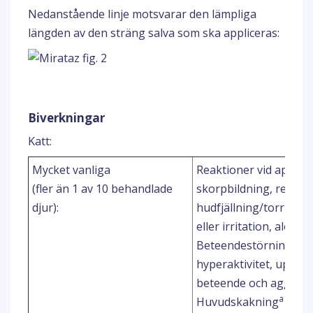
Nedanstående linje motsvarar den lämpliga
längden av den sträng salva som ska appliceras:
Biverkningar
Katt:
Mycket vanliga
Reaktioner vid applice
(fler än 1 av 10 behandlade
skorpbildning, restsu
djur):
hudfjällning/torr hud,
eller irritation, alopec
a,
Beteendestörningar
hyperaktivitet, upp
beteende och aggress
a
Huvudskakning