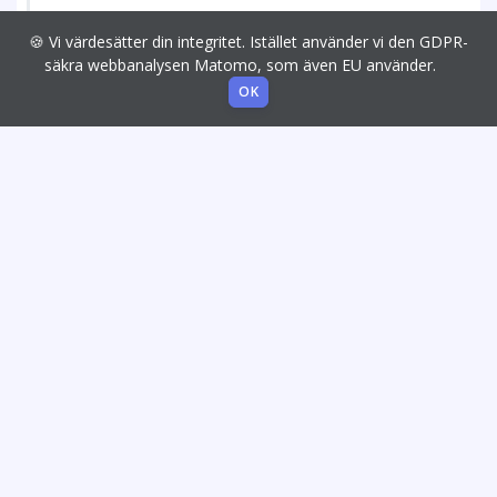
🍪 Vi värdesätter din integritet. Istället använder vi den GDPR-
säkra webbanalysen Matomo, som även EU använder.
OK