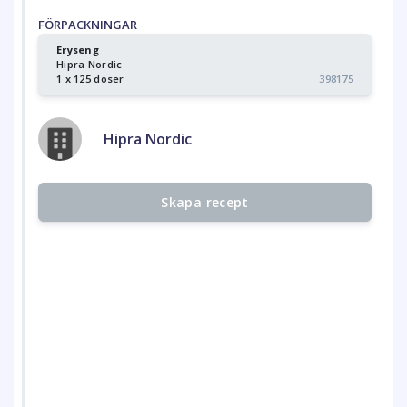
FÖRPACKNINGAR
Eryseng
Hipra Nordic
1 x 125 doser
398175
Hipra Nordic
Skapa recept