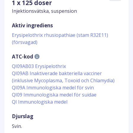
1 x 125 doser
Injektionsvätska, suspension
Aktiv ingrediens
Erysipelothrix rhusiopathiae (stam R32E11)
(försvagad)
ATC-kod
QI09AB03 Erysipelothrix
QI09AB Inaktiverade bakteriella vacciner
(inklusive Mycoplasma, Toxoid och Chlamydia)
QI09A Immunologiska medel för svin
QI09 Immunologiska medel för suidae
QI Immunologiska medel
Djurslag
Svin.