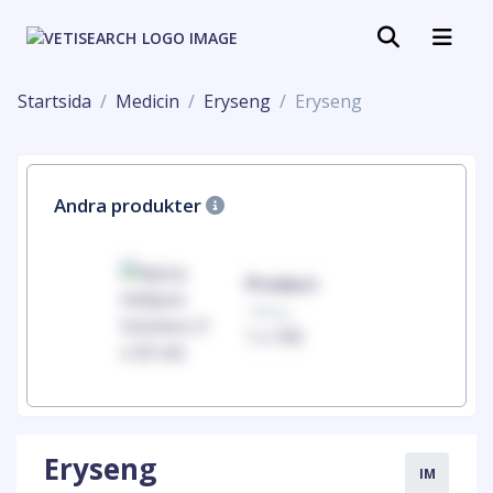
Startsida
Medicin
Eryseng
Eryseng
Andra produkter
uct
Product
100mg
00
1 x 100
Eryseng
IM