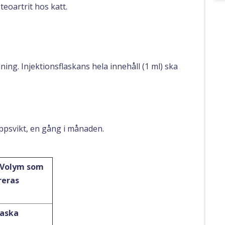
eoartrit hos katt.
ng. Injektionsflaskans hela innehåll (1 ml) ska
psvikt, en gång i månaden.
 Volym som
reras
laska