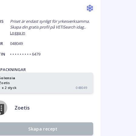
IS
Priset är endast synligt för yrkesverksamma.
Skapa din gratis profil på VETiSearch idag..
Logga in
NR
048049
TIN
• • • • • • • • • 6479
RPACKNINGAR
Solensia
Zoetis
1 x 2 styck
048049
Zoetis
Skapa recept