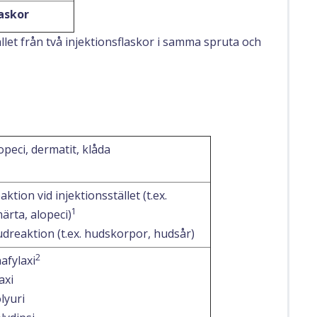
laskor
llet från två injektionsflaskor i samma spruta och
opeci, dermatit, klåda
aktion vid injektionsstället (t.ex.
1
ärta, alopeci)
dreaktion (t.ex. hudskorpor, hudsår)
2
afylaxi
axi
lyuri