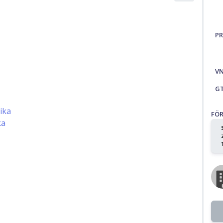
PR
V
G
ika
FÖ
ka