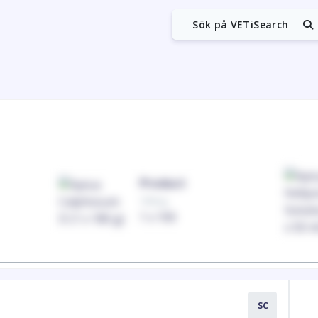
Sök på VETiSearch
Product
100mg
1 x 100
SC