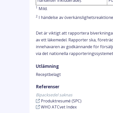
händelser inkluderade):
Po
1
Mild.
2
I händelse av överkänslighetsreaktione
Det är viktigt att rapportera biverknin
av ett läkemedel. Rapporter ska, företräde
innehavaren av godkännande för försäljn
via det nationella rapporteringssystemet
Utlämning
Receptbelagt
Referenser
Bipacksedel saknas
Produktresumé (SPC)
WHO ATCvet Index