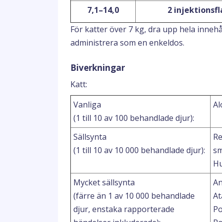
7,1–14,0
2 injektionsf
För katter över 7 kg, dra upp hela innehå
administrera som en enkeldos.
Biverkningar
Katt:
Vanliga
Al
(1 till 10 av 100 behandlade djur):
Sällsynta
Re
(1 till 10 av 10 000 behandlade djur):
sm
Hu
Mycket sällsynta
An
(färre än 1 av 10 000 behandlade
At
djur, enstaka rapporterade
Po