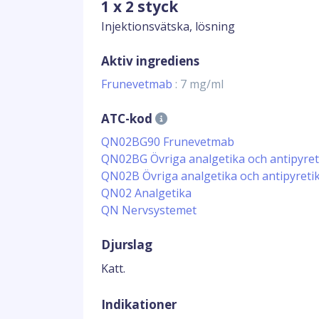
1 x 2 styck
Injektionsvätska, lösning
Aktiv ingrediens
Frunevetmab
: 7 mg/ml
ATC-kod
QN02BG90 Frunevetmab
QN02BG Övriga analgetika och antipyret
QN02B Övriga analgetika och antipyreti
QN02 Analgetika
QN Nervsystemet
Djurslag
Katt.
Indikationer