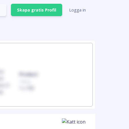
Skapa gratis Profil
Logga in
Product
Produc
100mg
100mg
1 x 100
1 x 100