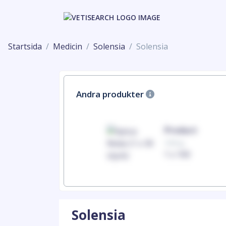
Startsida
Medicin
Solensia
Solensia
Andra produkter
Product
Product
100mg
100mg
1 x 100
1 x 100
Solensia