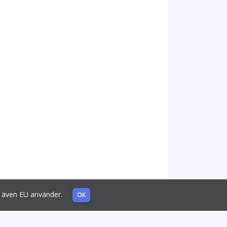
som även EU använder.
OK