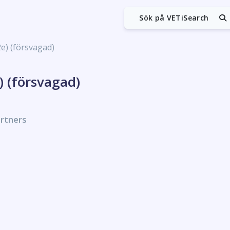
Sök på VETiSearch
2e) (försvagad)
) (försvagad)
artners