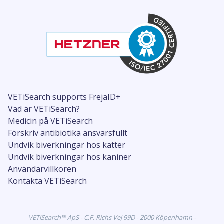
VETiSearch supports FrejaID+
Vad är VETiSearch?
Medicin på VETiSearch
Förskriv antibiotika ansvarsfullt
Undvik biverkningar hos katter
Undvik biverkningar hos kaniner
Användarvillkoren
Kontakta VETiSearch
VETiSearch™ ApS - C.F. Richs Vej 99D - 2000 Köpenhamn -