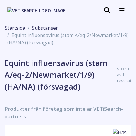
Startsida
Substanser
Equint influensavirus (stam A/eq-2/Newmarket/1/9)
(HA/NA) (försvagad)
Equint influensavirus (stam
Visar 1
A/eq-2/Newmarket/1/9)
av 1
resultat
(HA/NA) (försvagad)
Produkter från företag som inte är VETiSearch-
partners