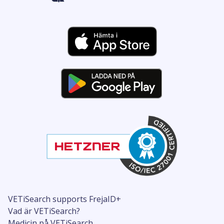
VETiSearch supports FrejaID+
Vad är VETiSearch?
Medicin på VETiSearch