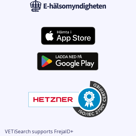
VETiSearch supports FrejaID+