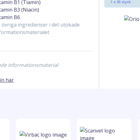
tamin B1 (Tiamin)
1 x 30 styck
tamin B3 (Niacin)
tamin B6
 övriga ingredienser i det utökade
formationsmaterialet
ande informationsmaterial
in här