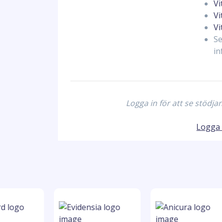
Vi
Vi
Vi
Se
in
Logga in för att se stödj
Logga 