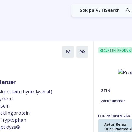
Sök på VETiSearch
RECEPTFRI PRODUK
PA
PO
tanser
GTIN
skprotein (hydrolyserat)
ycerin
Varunummer
sein
cklingprotein
FÖRPACKNINGAR
-Tryptophan
Aptus Relax
ptidyss®
Orion Pharma A