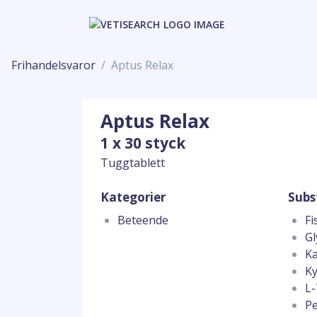
Frihandelsvaror
Aptus Relax
Aptus Relax
1 x 30 styck
Tuggtablett
Kategorier
Subs
Beteende
Fi
Gl
Ka
Ky
L
Pe