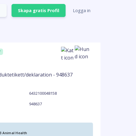
Skapa gratis Profil
Logga in
T
6432100048158
948637
B Animal Health