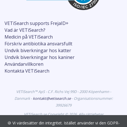
VETiSearch supports FrejaID+
Vad är VETiSearch?
Medicin på VETiSearch
Förskriv antibiotika ansvarsfullt
Undvik biverkningar hos katter
Undvik biverkningar hos kaniner
Användarvillkoren
Kontakta VETiSearch
VETiSearch™ ApS - C.F. Richs Vej 99D - 2000 Köpenhamn -
Danmark -
kontakt@vetisearch.se
- Organisationsnummer:
39926679
VETiSearch.se Copyright © 2026. Alla rättigheter
förbehållna. VETiSearch innehåller information om
🍪 Vi värdesätter din integritet. Istället använder vi den GDPR-