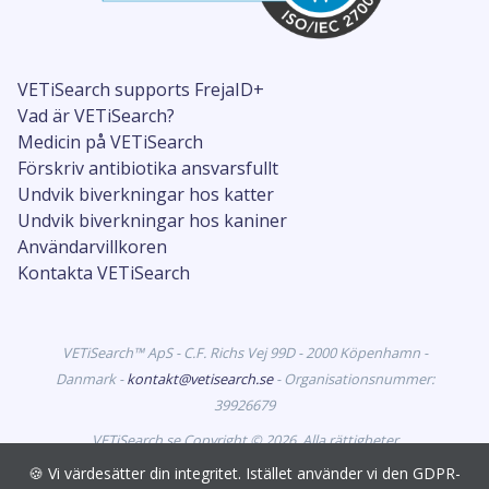
VETiSearch supports FrejaID+
Vad är VETiSearch?
Medicin på VETiSearch
Förskriv antibiotika ansvarsfullt
Undvik biverkningar hos katter
Undvik biverkningar hos kaniner
Användarvillkoren
Kontakta VETiSearch
VETiSearch™ ApS - C.F. Richs Vej 99D - 2000 Köpenhamn -
Danmark -
kontakt@vetisearch.se
- Organisationsnummer:
39926679
VETiSearch.se Copyright © 2026. Alla rättigheter
förbehållna. VETiSearch innehåller information om
🍪 Vi värdesätter din integritet. Istället använder vi den GDPR-