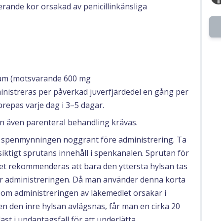
erande kor orsakad av penicillinkänsliga
ium (motsvarande 600 mg
nistreras per påverkad juverfjärdedel en gång per
repas varje dag i 3–5 dagar.
n även parenteral behandling krävas.
 spenmynningen noggrant före administrering. Ta
iktigt sprutans innehåll i spenkanalen. Sprutan för
t rekommenderas att bara den yttersta hylsan tas
 för administreringen. Då man använder denna korta
som administreringen av läkemedlet orsakar i
en den inre hylsan avlägsnas, får man en cirka 20
t i undantagsfall för att underlätta