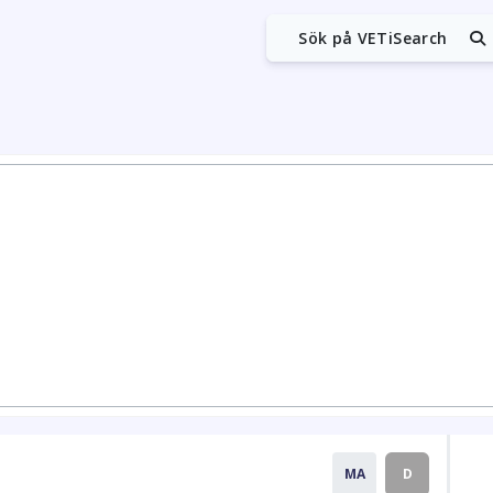
Sök på VETiSearch
MA
D