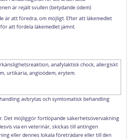
penen är rejält svullen (betydande ödem)
de är att föredra, om möjligt. Efter att läkemedlet
för att fördela läkemedlet jämnt.
rkänslighetsreaktion, anafylaktisk chock, allergiskt
m, urtikaria, angioödem, erytem.
ehandling avbrytas och symtomatisk behandling
gar. Det möjliggör fortlöpande säkerhetsövervakning
svis via en veterinär, skickas till antingen
ng eller dennes lokala företrädare eller till den