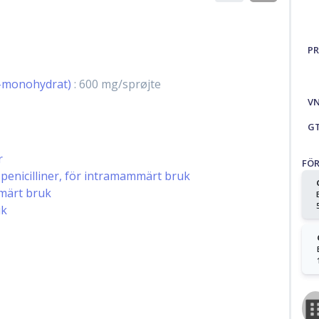
PR
in-monohydrat)
: 600 mg/sprøjte
V
G
r
FÖ
penicilliner, för intramammärt bruk
mmärt bruk
uk