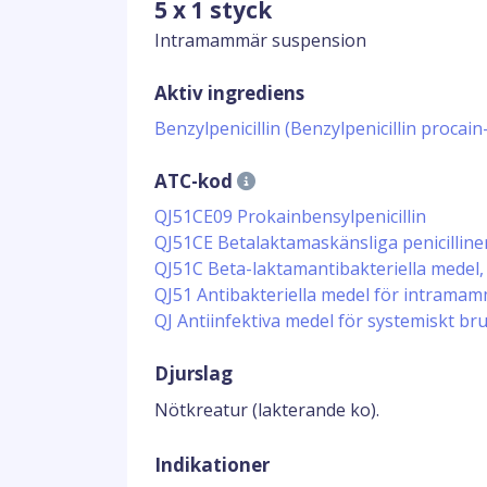
5 x 1 styck
Intramammär suspension
Aktiv ingrediens
Benzylpenicillin (Benzylpenicillin proca
ATC-kod
QJ51CE09 Prokainbensylpenicillin
QJ51CE Betalaktamaskänsliga penicilline
QJ51C Beta-laktamantibakteriella medel, 
QJ51 Antibakteriella medel för intrama
QJ Antiinfektiva medel för systemiskt br
Djurslag
Nötkreatur (lakterande ko).
Indikationer