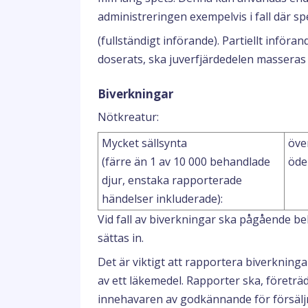
administreringen exempelvis i fall där s
(fullständigt införande). Partiellt införan
doserats, ska juverfjärdedelen masseras 
Biverkningar
Nötkreatur:
Mycket sällsynta
öve
(färre än 1 av 10 000 behandlade
öde
djur, enstaka rapporterade
händelser inkluderade):
Vid fall av biverkningar ska pågående b
sättas in.
Det är viktigt att rapportera biverknin
av ett läkemedel. Rapporter ska, företräde
innehavaren av godkännande för försäljni