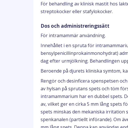
För behandling av klinisk mastit hos lakt
streptokocker eller stafylokocker.
Dos och administreringssätt
För intramammär användning.
Innehållet i en spruta för intramammar
bensylpenicillinprokainmonohydrat) admi
dag efter urmjölkning. Behandlingen upp
Beroende på djurets kliniska symtom, ka
Rengör och desinficera spenspetsen och
av hylsan på sprutans spets och töm förs
intramammarium har en dubbel spets. De
av, vilket ger en cirka 5 mm lång spets
spets minskas den mekaniska irritation 
spenkanalen (partiellt införande). Om äv
mm lång spets. Denna kan användas endas