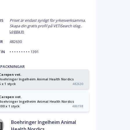
IS
Priset är endast synligt för yrkesverksamma.
Skapa din gratis profil på VETiSearch idag..
Logga in
NR
482630
TIN
• • • • • • • • • 1391
RPACKNINGAR
Carepen vet.
Boehringer Ingelheim Animal Health Nordics
5 x 1 styck
482630
Carepen vet.
Boehringer Ingelheim Animal Health Nordics
100 x 1 styck
486198
Boehringer Ingelheim Animal
Health Nordics