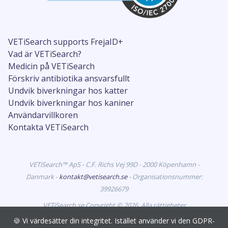
VETiSearch supports FrejaID+
Vad är VETiSearch?
Medicin på VETiSearch
Förskriv antibiotika ansvarsfullt
Undvik biverkningar hos katter
Undvik biverkningar hos kaniner
Användarvillkoren
Kontakta VETiSearch
VETiSearch™ ApS - C.F. Richs Vej 99D - 2000 Köpenhamn -
Danmark -
kontakt@vetisearch.se
- Organisationsnummer:
39926679
VETiSearch.se Copyright © 2026. Alla rättigheter
förbehållna. VETiSearch innehåller information om
🍪 Vi värdesätter din integritet. Istället använder vi den GDPR-