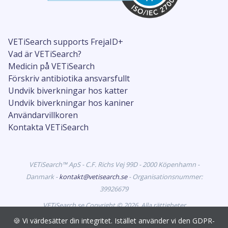
VETiSearch supports FrejaID+
Vad är VETiSearch?
Medicin på VETiSearch
Förskriv antibiotika ansvarsfullt
Undvik biverkningar hos katter
Undvik biverkningar hos kaniner
Användarvillkoren
Kontakta VETiSearch
VETiSearch™ ApS - C.F. Richs Vej 99D - 2000 Köpenhamn -
Danmark -
kontakt@vetisearch.se
- Organisationsnummer:
39926679
VETiSearch.se Copyright © 2026. Alla rättigheter
förbehållna. VETiSearch innehåller information om
🍪 Vi värdesätter din integritet. Istället använder vi den GDPR-