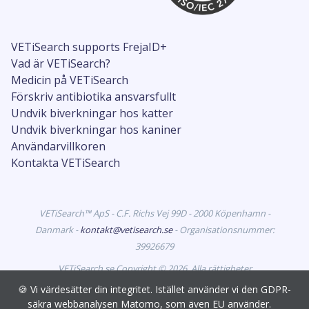
VETiSearch supports FrejaID+
Vad är VETiSearch?
Medicin på VETiSearch
Förskriv antibiotika ansvarsfullt
Undvik biverkningar hos katter
Undvik biverkningar hos kaniner
Användarvillkoren
Kontakta VETiSearch
VETiSearch™ ApS - C.F. Richs Vej 99D - 2000 Köpenhamn -
Danmark -
kontakt@vetisearch.se
- Organisationsnummer:
39926679
VETiSearch.se Copyright © 2026. Alla rättigheter
förbehållna. VETiSearch innehåller information om
🍪 Vi värdesätter din integritet. Istället använder vi den GDPR-
veterinärmedicinska läkemedel som är godkända för
säkra webbanalysen Matomo, som även EU använder.